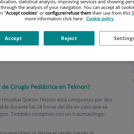
tication, statistical analysis, improving services and showing per
 through the analysis of your navigation. You can accept all cooki
n "
Accept cookies
" or
configure/refuse them
their use from this
S
more information click here:
Cookie policy
Accept
Reject
Setting
ri
 de Cirugía Pediátrica en Teknon?
de Hospital Quirón Teknon está compuesto por dos
zable durante las 24 horas del día en caso que se
rgico. También contamos con un traumatólogo-
raumatológicas desde el recién nacido al