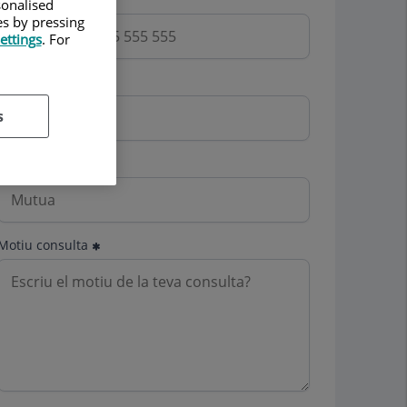
sonalised
es by pressing
ettings
. For
Email
s
Mutua
Motiu consulta