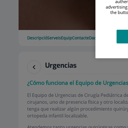
authen
advertising
the butto
Descripció
Serveis
Equip
Contacte
Dades d'interès
Hora
Urgencias
¿Cómo funciona el Equipo de Urgencias
El Equipo de Urgencias de Cirugía Pediátrica 
cirujanos, uno de presencia física y otro locali
tenga que realizar algún procedimiento quirú
ortopeda infantil localizable.
Atendemos tanto urgencias quirúrgicas como t