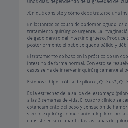
unos días, dependiendo de la gravedad del cu
¿En qué consiste y cómo debe tratarse una inva
En lactantes es causa de abdomen agudo, es d
tratamiento quirúrgico urgente. La invaginación
delgado dentro del intestino grueso. Produce 
posteriormente el bebé se queda pálido y débil.
El tratamiento se basa en la práctica de un ede
intestino de forma normal. Con esto se resuelve
casos se ha de intervenir quirúrgicamente al b
Estenosis hipertrófica de píloro: ¿Qué es? ¿Q
Es la estrechez de la salida del estómago (pílor
a las 3 semanas de vida. El cuadro clínico se c
estancamiento del peso y sensación de hambre. 
siempre quirúrgico mediante miopilorotomía 
consiste en seccionar todas las capas del pílor