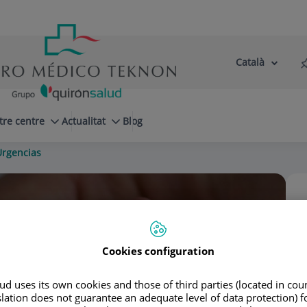
Català
Selector
Llenguatge
d'idioma
Actiu
tre centre
Actualitat
Blog
rgencias
a Pediátrica
Cookies configuration
d uses its own cookies and those of third parties (located in co
slation does not guarantee an adequate level of data protection) f