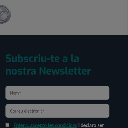
Subscriu-te a la
nostra Newsletter
Entenc, accepto les condicions
i declaro ser