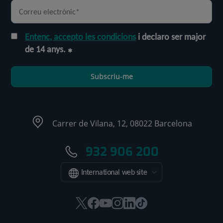
Entenc, accepto les condicions
i declaro ser major
de 14 anys.
Subscriu-me
Carrer de Vilana, 12, 08022 Barcelona
932 906 200
International web site
Aquest
Aquest
Aquest
Aquest
Aquest
Enllaç
enllaç
enllaç
enllaç
enllaç
enllaç
a