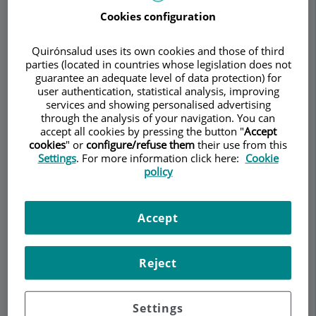
Cookies configuration
Quirónsalud uses its own cookies and those of third
Demanar Cita
parties (located in countries whose legislation does not
guarantee an adequate level of data protection) for
user authentication, statistical analysis, improving
Descripció
Serveis
Equip
Contacte
Dades d'interès
services and showing personalised advertising
through the analysis of your navigation. You can
accept all cookies by pressing the button "
Accept
Horari
cookies
" or
configure/refuse them
their use from this
Settings
. For more information click here:
Cookie
policy
Pruebas realizadas por el
servicio
Accept
¿
Qué pruebas pueden
Reject
realizarse
, y
para qué
Settings