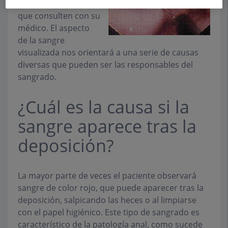
pacientes y que hace
que consulten con su
médico. El aspecto
de la sangre
visualizada nos orientará a una serie de causas
diversas que pueden ser las responsables del
sangrado.
¿Cuál es la causa si la
sangre aparece tras la
deposición?
La mayor parte de veces el paciente observará
sangre de color rojo, que puede aparecer tras la
deposición, salpicando las heces o al limpiarse
con el papel higiénico. Este tipo de sangrado es
característico de la patología anal, como sucede