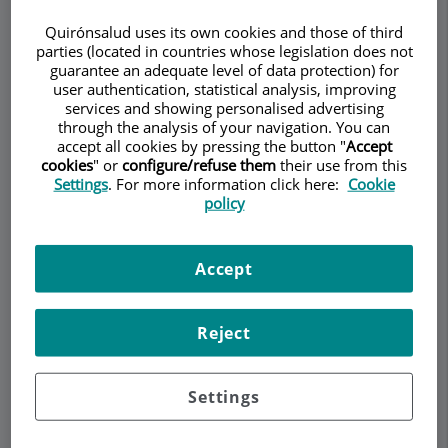
Quirónsalud uses its own cookies and those of third
parties (located in countries whose legislation does not
guarantee an adequate level of data protection) for
Demanar Cita
user authentication, statistical analysis, improving
services and showing personalised advertising
through the analysis of your navigation. You can
Descripció
Serveis
Equip
Contacte
Dades d'interès
accept all cookies by pressing the button "
Accept
cookies
" or
configure/refuse them
their use from this
Settings
. For more information click here:
Cookie
Horari
policy
Accept
Sangre en las heces
Reject
La presencia de
sangre en las heces
es uno de los
Settings
motivos que más
alarma a los