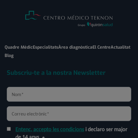
Quadre Mèdic
Especialitats
Àrea diagnòstica
El Centre
Actualitat
Blog
Subscriu-te a la nostra Newsletter
Entenc, accepto les condicions
i declaro ser major
de 14 anys.