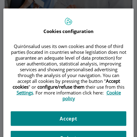
Demanar Cita
Cookies configuration
Descripció
Serveis
Equip
Contacte
Dades d'interès
Quirónsalud uses its own cookies and those of third
parties (located in countries whose legislation does not
guarantee an adequate level of data protection) for
Horari
user authentication, statistical analysis, improving
services and showing personalised advertising
through the analysis of your navigation. You can
accept all cookies by pressing the button "
Accept
Diarrea
cookies
" or
configure/refuse them
their use from this
Settings
. For more information click here:
Cookie
policy
¿Qué es?
Accept
La diarrea es uno de los síntomas más frecuentes
que motivan la consulta al médico. Se considera