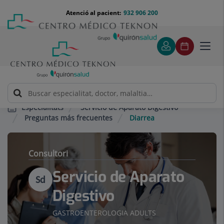
Saltar al contingut
Saltar
Menú
Atenció al pacient:
932 906 200
Select
al
teléfono
d'idi
contingut
cabecera
Toggl
navig
Servicio de Aparato Digestivo
Especialitats
Preguntas más frecuentes
Diarrea
Consultori
Servicio de Aparato
Sd
Digestivo
GASTROENTEROLOGIA ADULTS