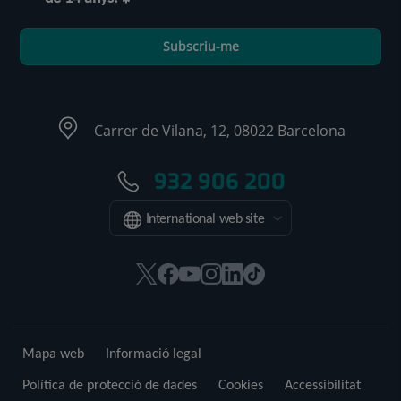
Subscriu-me
Carrer de Vilana, 12, 08022 Barcelona
932 906 200
International web site
Aquest
Aquest
Aquest
Aquest
Aquest
Enllaç
enllaç
enllaç
enllaç
enllaç
enllaç
a
s'obrirà
s'obrirà
s'obrirà
s'obrirà
s'obrirà
una
en
en
en
en
en
aplicació
Mapa web
Informació legal
una
una
una
una
una
externa.
finestra
finestra
finestra
finestra
finestra
Política de protecció de dades
Cookies
Accessibilitat