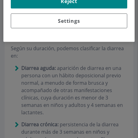
Reject
diarrea un incremento evidente de la frecuencia
habitual de deposiciones o un cambio a
consistencia líquida.
Settings
¿Qué tipos existen?
Según su duración, podemos clasificar la diarrea
en:
Diarrea aguda:
aparición de diarrea en una
persona con un hábito deposicional previo
normal, a menudo de forma brusca y
acompañado de otras manifestaciones
clínicas, cuya duración es menor de 3
semanas en niños y adultos y 4 semanas en
lactantes.
Diarrea crónica:
persistencia de la diarrea
durante más de 3 semanas en niños y