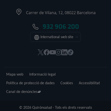
Carrer de Vilana, 12, 08022 Barcelona
932 906 200
International web site
Aquest
Aquest
Aquest
Aquest
Aquest
Enllaç
enllaç
enllaç
enllaç
enllaç
enllaç
a
s'obrirà
s'obrirà
s'obrirà
s'obrirà
s'obrirà
una
en
en
en
en
en
aplicació
Mapa web
Informació legal
una
una
una
una
una
externa.
finestra
finestra
finestra
finestra
finestra
Política de protecció de dades
Cookies
Accessibilitat
nova.
nova.
nova.
nova.
nova.
Canal de denúncies
© 2026 Quirónsalud - Tots els drets reservats