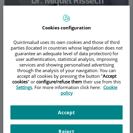
Dr. Miquel Rissech
Payret
CARDIOLOGIA PEDIÀTRICA
Cookies configuration
Demanar Cita
Quirónsalud uses its own cookies and those of third
Descripció
Serveis
Equip
Contacte
Dades d'interès
parties (located in countries whose legislation does not
guarantee an adequate level of data protection) for
user authentication, statistical analysis, improving
Horari
services and showing personalised advertising
through the analysis of your navigation. You can
accept all cookies by pressing the button "
Accept
cookies
" or
configure/refuse them
their use from this
Descripció
Settings
. For more information click here:
Cookie
policy
El
Dr. Miquel Rissech
es especialista en
Cardiología Pediátrica, disciplina que ejerce desde
Accept
el año 1979.
Licenciado en Medicina y Cirugía en el año 1974
Reject