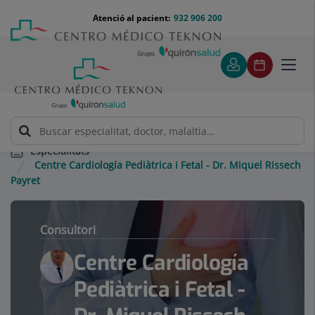
Saltar al contingut
Saltar
Menú
Atenció al pacient:
932 906 200
Select
al
teléfono
d'idi
contingut
cabecera
Toggl
navig
Especialitats
Centre Cardiología Pediàtrica i Fetal - Dr. Miquel Rissech
Payret
Consultori
Centre Cardiología
Pediàtrica i Fetal -