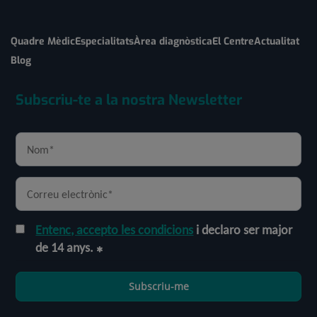
Quadre Mèdic
Especialitats
Àrea diagnòstica
El Centre
Actualitat
Blog
Subscriu-te a la nostra Newsletter
Entenc, accepto les condicions
i declaro ser major
de 14 anys.
Subscriu-me