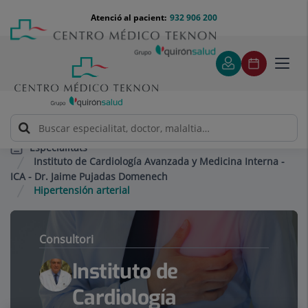
Saltar al contingut
Saltar
Menú
Atenció al pacient:
932 906 200
Select
al
teléfono
d'idi
contingut
cabecera
Toggl
navig
Especialitats
Instituto de Cardiología Avanzada y Medicina Interna -
ICA - Dr. Jaime Pujadas Domenech
Hipertensión arterial
Consultori
Instituto de
Cardiología