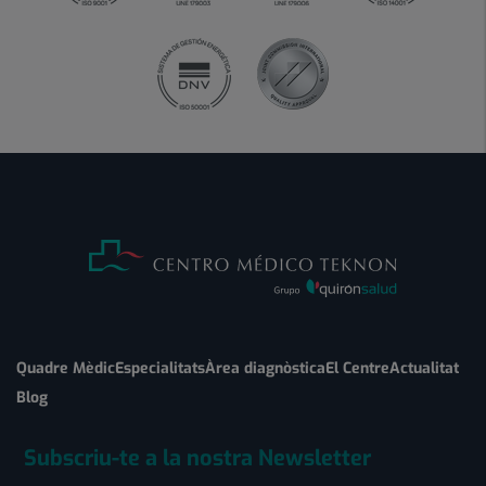
Quadre Mèdic
Especialitats
Àrea diagnòstica
El Centre
Actualitat
Blog
Subscriu-te a la nostra Newsletter