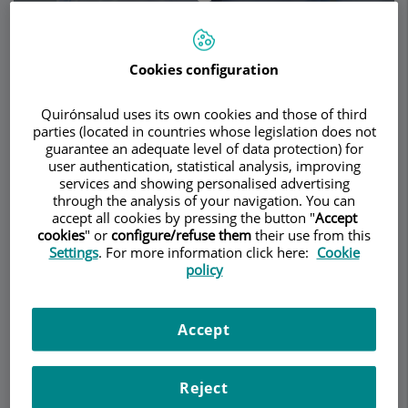
Avanzada y Medicina
Interna - ICA - Dr.
Cookies configuration
Jaime Pujadas
Demanar Cita
Quirónsalud uses its own cookies and those of third
Domenech
parties (located in countries whose legislation does not
guarantee an adequate level of data protection) for
CARDIOLOGIA ADULTS
MEDICINA INTERNA
Descripció
Serveis
Equip
Contacte
Dades d'interès
user authentication, statistical analysis, improving
services and showing personalised advertising
through the analysis of your navigation. You can
Horari
accept all cookies by pressing the button "
Accept
cookies
" or
configure/refuse them
their use from this
Settings
. For more information click here:
Cookie
policy
Hipertensión arterial
Accept
La hipertensión arterial (HTA) es hoy en día uno
de los problemas de salud crónicos más
frecuentes en el mundo occidental. En España se
Reject