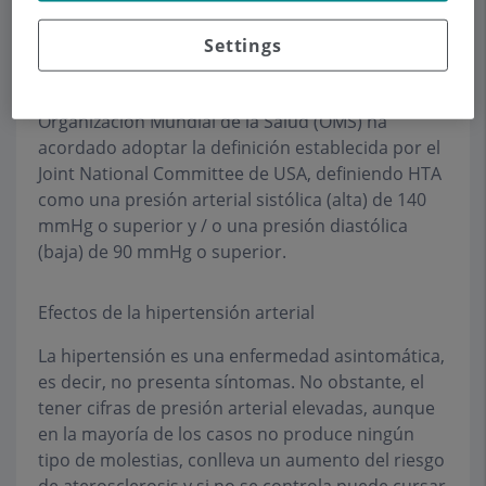
calcula que padecen HTA uno de cada cuatro
adultos, es decir, aproximadamente siete
Settings
millones de personas.
El Comité de Recomendaciones de la
Organización Mundial de la Salud (OMS) ha
acordado adoptar la definición establecida por el
Joint National Committee de USA, definiendo HTA
como una presión arterial sistólica (alta) de 140
mmHg o superior y / o una presión diastólica
(baja) de 90 mmHg o superior.
Efectos de la hipertensión arterial
La hipertensión es una enfermedad asintomática,
es decir, no presenta síntomas. No obstante, el
tener cifras de presión arterial elevadas, aunque
en la mayoría de los casos no produce ningún
tipo de molestias, conlleva un aumento del riesgo