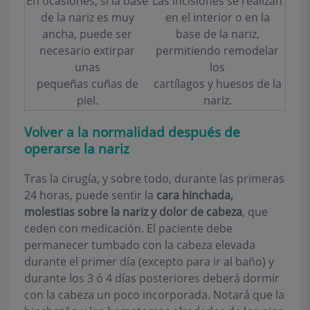
En ocasiones, si la base
Las incisiones se realizan
de la nariz es muy
en el interior o en la
ancha, puede ser
base de la nariz,
necesario extirpar
permitiendo remodelar
unas
los
pequeñas cuñas de
cartílagos y huesos de la
piel.
nariz.
Volver a la normalidad después de
operarse la nariz
Tras la cirugía, y sobre todo, durante las primeras
24 horas, puede sentir la
cara hinchada,
molestias sobre la nariz y dolor de cabeza
, que
ceden con medicación. El paciente debe
permanecer tumbado con la cabeza elevada
durante el primer día (excepto para ir al baño) y
durante los 3 ó 4 días posteriores deberá dormir
con la cabeza un poco incorporada. Notará que la