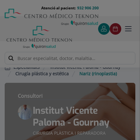
Saltar al contingut
Saltar
Menú
Atenció al pacient:
932 906 200
Select
al
teléfono
d'idi
contingut
cabecera
Toggl
navig
Institut Vicente Paloma - Gournay
Especialitats
Cirugía plástica y estética
Nariz (rinoplastia)
Consultori
Institut Vicente
Paloma - Gournay
CIRURGIA PLÀSTICA I REPARADORA