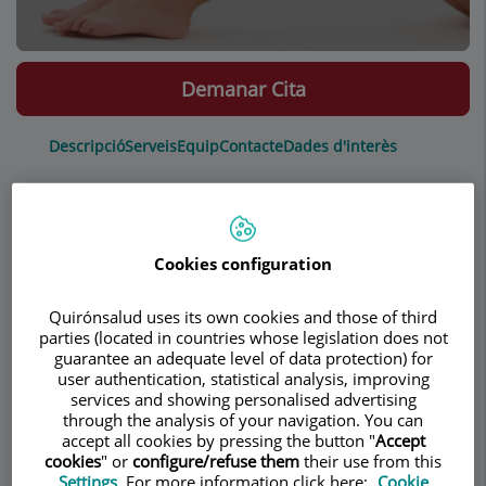
Demanar Cita
Descripció
Serveis
Equip
Contacte
Dades d'interès
Horari
Cookies configuration
Nariz (rinoplastia)
Quirónsalud uses its own cookies and those of third
parties (located in countries whose legislation does not
guarantee an adequate level of data protection) for
La rinoplastia es la
cirugía que modifica la forma
user authentication, statistical analysis, improving
de la nariz
y es uno de los procedimientos
services and showing personalised advertising
quirúrgicos más frecuentemente realizados en
through the analysis of your navigation. You can
accept all cookies by pressing the button "
Accept
cirugía plástica. La rinoplastia puede disminuir o
cookies
" or
configure/refuse them
their use from this
aumentar el tamaño de la nariz, cambiar la forma
Settings
. For more information click here:
Cookie