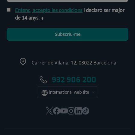
Entenc, accepto les condicions
i declaro ser major
de 14 anys.
Subscriu-me
Carrer de Vilana, 12, 08022 Barcelona
932 906 200
International web site
Aquest
Aquest
Aquest
Aquest
Aquest
Enllaç
enllaç
enllaç
enllaç
enllaç
enllaç
a
s'obrirà
s'obrirà
s'obrirà
s'obrirà
s'obrirà
una
en
en
en
en
en
aplicació