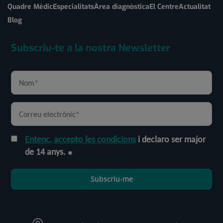
Quadre Mèdic
Especialitats
Àrea diagnòstica
El Centre
Actualitat
Blog
Subscriu-te a la nostra Newsletter
Entenc, accepto les condicions
i declaro ser major
de 14 anys.
Subscriu-me