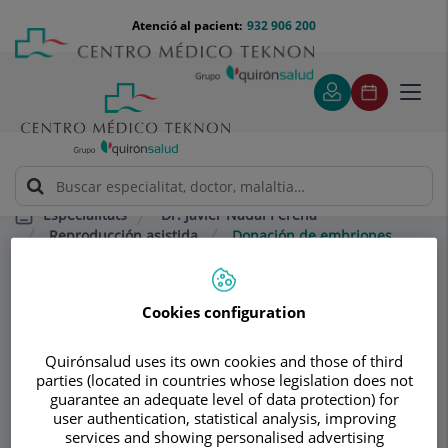
Saltar al contingut
Saltar
Menú
Atenció al pacient:
932 906 200
Select
al
teléfono
d'idi
contingut
cabecera
Toggl
navig
Dr. Javier Nadal Pereña
Especialitats
Reproducción asistida
Donación de embriones
Consultori
Cookies configuration
Dr. Javier Nadal
Quirónsalud uses its own cookies and those of third
parties (located in countries whose legislation does not
Pereña
guarantee an adequate level of data protection) for
user authentication, statistical analysis, improving
GINECOLOGIA I OBSTETRÍCIA
services and showing personalised advertising
REPRODUCCIÓ ASSISTIDA