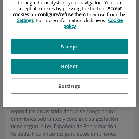
through the analysis of your navigation. You can
accept all cookies by pressing the button "
Accept
cookies
" or
configure/refuse them
their use from this
Settings
. For more information click here:
Cookie
Demanar Cita
policy
Descripció
Serveis
Equip
Contacte
Dades d'interès
Accept
Horari
Reject
Donación de embriones
Settings
Cuando una pareja realiza una técnica de
reproducción asistida donde se congelan los
embriones sobrantes y consigue su gestación,
tiene según la Ley Española de Reproducción
Asistida, tres opciones para estos embriones