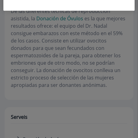
De las diferentes técnicas de reproducción
asistida, la
Donación de Óvulos
es la que mejores
resultados ofrece: el equipo del Dr. Nadal
consigue embarazos con este método en el 59%
de los casos. Consiste en utilizar ovocitos
donados para que sean fecundados con
espermatozoides de la pareja, para obtener los
embriones que de otro modo, no se podrían
conseguir. La donación de ovocitos conlleva un
estricto proceso de selección de las mujeres
apropiadas para ser donantes anónimas.
Serveis