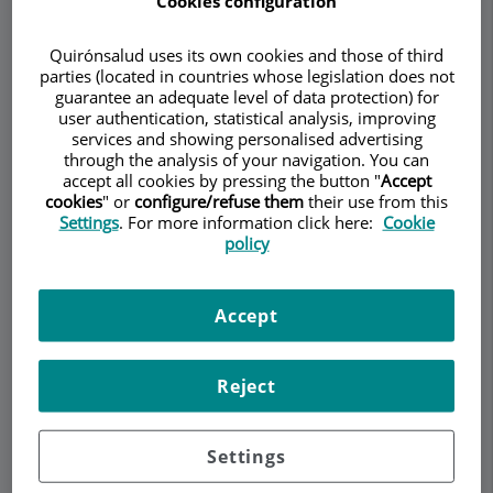
Cookies configuration
Quirónsalud uses its own cookies and those of third
Demanar Cita
parties (located in countries whose legislation does not
guarantee an adequate level of data protection) for
user authentication, statistical analysis, improving
Descripció
Serveis
Equip
Contacte
Dades d'interès
services and showing personalised advertising
through the analysis of your navigation. You can
accept all cookies by pressing the button "
Accept
Horari
cookies
" or
configure/refuse them
their use from this
Settings
. For more information click here:
Cookie
policy
Descripció
Accept
El
Dr. Xavier Nadal
es
responsable del programa
de donación de óvulos Dona-Dóna
. Con una
experiencia de 20 años en el tratamiento de la
Reject
infertilidad, el Dr. Nadal y su equipo han hecho
posible que miles de parejas con problemas de
Settings
reproducción, españolas y extranjeras, hayan
cumplido su sueño de ser padres.