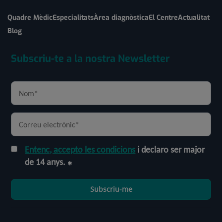
Quadre Mèdic
Especialitats
Àrea diagnòstica
El Centre
Actualitat
Blog
Subscriu-te a la nostra Newsletter
Entenc, accepto les condicions
i declaro ser major
de 14 anys.
Subscriu-me