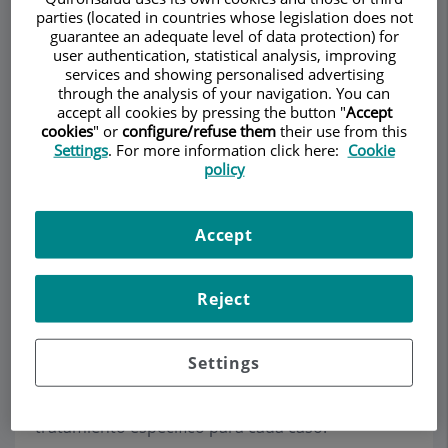
parties (located in countries whose legislation does not
guarantee an adequate level of data protection) for
user authentication, statistical analysis, improving
Demanar Cita
services and showing personalised advertising
through the analysis of your navigation. You can
accept all cookies by pressing the button "
Accept
Descripció
Serveis
Equip
Contacte
Dades d'interès
cookies
" or
configure/refuse them
their use from this
Settings
. For more information click here:
Cookie
policy
Descripció
Accept
En el Instituto de Psicología Morgenstern
Reject
creemos que cada persona es única y por ello
ofrecemos intervenciones individualizadas,
teniendo en cuenta las características de cada
Settings
paciente y su entorno. Con ello queremos dar
una respuesta adecuada, proporcionando un
tratamiento específico para cada caso.