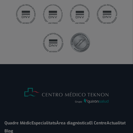
Quadre Mèdic
Especialitats
Àrea diagnòstica
El Centre
Actualitat
Blog