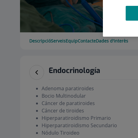
Descripció
Serveis
Equip
Contacte
Dades d'interès
Endocrinología
Adenoma paratiroides
Bocio Multinodular
Cáncer de paratiroides
Cáncer de tiroides
Hiperparatiroidismo Primario
Hiperparatiroidismo Secundario
Nódulo Tiroideo