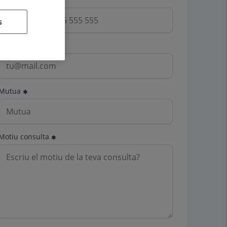
s
Email
Mutua
Motiu consulta