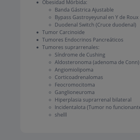
Obesidad Mórbida:
Banda Gástrica Ajustable
Bypass Gastroyeyunal en Y de Roux
Duodenal Switch (Cruce duodenal)
Tumor Carcinoide
Tumores Endocrinos Pancreáticos
Tumores suprarrenales:
Síndrome de Cushing
Aldosteronoma (adenoma de Conn)
Angiomiolipoma
Corticoadrenalomas
Feocromocitoma
Ganglioneuroma
Hiperplasia suprarrenal bilateral
Incidentalota (Tumor no funcionant
shelll