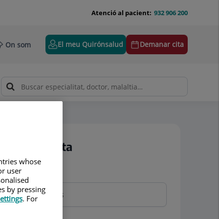
Atenció al pacient:
932 906 200
El meu Quirónsalud
Demanar cita
On som
Demanar cita
untries whose
or user
Nom i cognoms
sonalised
es by pressing
ettings
. For
Telèfon