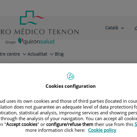
Català
Selector
Llenguatge
d'idioma
Actiu
tre centre
Actualitat
Blog
rinología
Cookies configuration
d uses its own cookies and those of third parties (located in co
slation does not guarantee an adequate level of data protection) f
tí Ragué
tication, statistical analysis, improving services and showing per
 through the analysis of your navigation. You can accept all cooki
n "
Accept cookies
" or
configure/refuse them
their use from this
S
more information click here:
Cookie policy