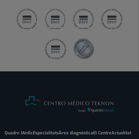
Quadre Mèdic
Especialitats
Àrea diagnòstica
El Centre
Actualitat