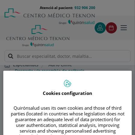
Saltar al contingut
Saltar
Menú
Atenció al pacient:
932 906 200
Select
al
teléfono
d'idi
contingut
cabecera
Toggl
navig
Adrio Clinic
Especialitats
Desgaste y/o recambio de prótesis
Consultori
Cookies configuration
Adrio Clinic
Quirónsalud uses its own cookies and those of third
parties (located in countries whose legislation does not
TRAUMATOLOGIA – CIRURGIA
guarantee an adequate level of data protection) for
ORTOPÈDICA ADULTS
user authentication, statistical analysis, improving
PODOLOGIA
services and showing personalised advertising