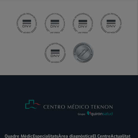
Quadre Mèdic
Especialitats
Àrea diagnòstica
El Centre
Actualitat