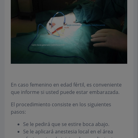
En caso femenino en edad fértil, es conveniente
que informe si usted puede estar embarazada.
El procedimiento consiste en los siguientes
pasos:
Se le pedirá que se estire boca abajo.
Se le aplicará anestesia local en el área