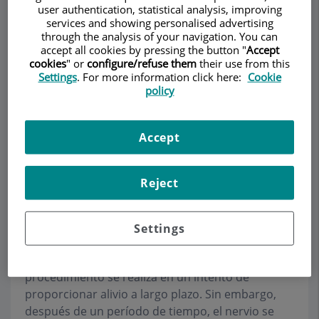
user authentication, statistical analysis, improving
services and showing personalised advertising
through the analysis of your navigation. You can
accept all cookies by pressing the button "
Accept
cookies
" or
configure/refuse them
their use from this
Settings
. For more information click here:
Cookie
policy
La Rizolisis o denervación por radiofrecuencia,
también conocida como rizolisis facetaria lumbar
Accept
es un procedimiento realizado sobre los nervios
de las articulaciones de la columna vertebral, que
son los que informan de dolor lumbar. Utiliza una
Reject
técnica conocida como radiofrecuencia que se
aplica a través de una aguja especial. El calor
producido por la radiofrecuencia en la punta de
Settings
la aguja anulará la función de los nervios
responsables del dolor que usted padece. El
procedimiento se realiza en un intento de
proporcionar alivio a largo plazo. Sin embargo,
después de un período de tiempo, el nervio se