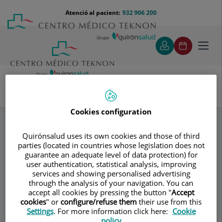
Saltar al contingut
Saltar
Menú
Atenció al pacient:
932 906 200
Select
al
teléfono
d'idi
contingut
cabecera
Toggl
navig
Valdecasas & Cols
Especialitats
Cookies configuration
Reproducción Asistida
Quirónsalud uses its own cookies and those of third
parties (located in countries whose legislation does not
Consultori
guarantee an adequate level of data protection) for
user authentication, statistical analysis, improving
Valdecasas & Cols
services and showing personalised advertising
through the analysis of your navigation. You can
accept all cookies by pressing the button "
Accept
GINECOLOGIA I OBSTETRÍCIA
cookies
" or
configure/refuse them
their use from this
REPRODUCCIÓ ASSISTIDA
Settings
. For more information click here:
Cookie
policy