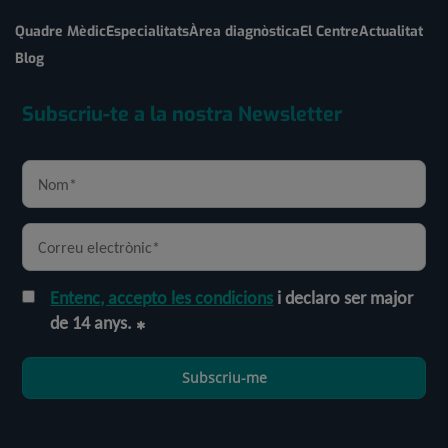
Quadre Mèdic
Especialitats
Àrea diagnòstica
El Centre
Actualitat
Blog
Subscriu-te a la nostra Newsletter
Entenc, accepto les condicions
i declaro ser major
de 14 anys.
Subscriu-me