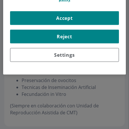
Accept
Demanar Cita
Reject
Descripció
Serveis
Contacte
Horari
Settings
Reproducción Asistida
Preservación de ovocitos
Tecnicas de Inseminación Artificial
Fecundación in Vitro
(Siempre en colaboración con Unidad de
Reproducción Asistida de CMT)