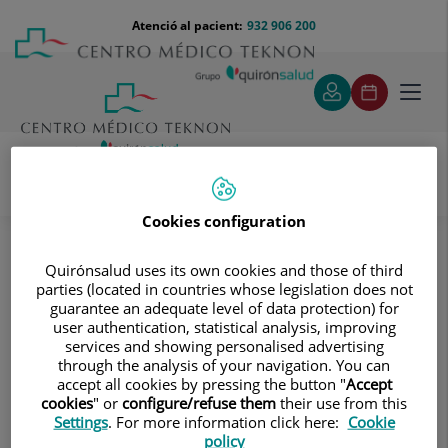
Saltar al contingut
Saltar
Menú
Atenció al pacient:
932 906 200
Select
al
teléfono
d'idi
contingut
cabecera
Toggl
navig
Dra. María Colomé Calafí
Especialitats
Cookies configuration
Cirurgia nasal estètica (rinoplàstia)
Preguntas frecuentes sobre la Rinoplastia
Quirónsalud uses its own cookies and those of third
parties (located in countries whose legislation does not
Preguntas frecuentes sobre la
guarantee an adequate level of data protection) for
user authentication, statistical analysis, improving
Rinoplastia
services and showing personalised advertising
through the analysis of your navigation. You can
accept all cookies by pressing the button "
Accept
cookies
" or
configure/refuse them
their use from this
Settings
. For more information click here:
Cookie
¿Cuándo es recomendable la
policy