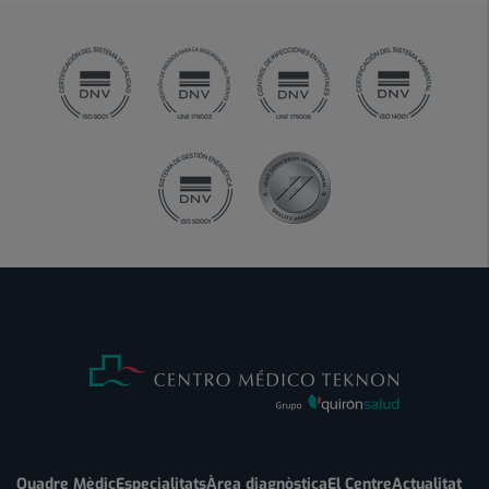
Quadre Mèdic
Especialitats
Àrea diagnòstica
El Centre
Actualitat