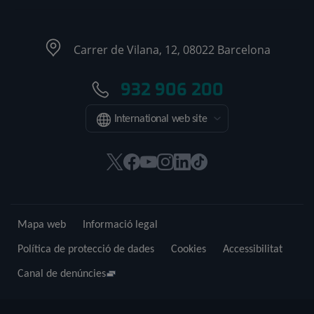
Carrer de Vilana, 12, 08022 Barcelona
932 906 200
International web site
Aquest
Aquest
Aquest
Aquest
Aquest
Enllaç
enllaç
enllaç
enllaç
enllaç
enllaç
a
s'obrirà
s'obrirà
s'obrirà
s'obrirà
s'obrirà
una
en
en
en
en
en
aplicació
Mapa web
Informació legal
una
una
una
una
una
externa.
finestra
finestra
finestra
finestra
finestra
Política de protecció de dades
Cookies
Accessibilitat
nova.
nova.
nova.
nova.
nova.
Canal de denúncies