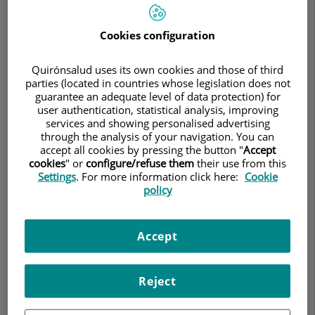
Cookies configuration
Demanar Cita
Quirónsalud uses its own cookies and those of third
Descripció
Serveis
Contacte
Horari
parties (located in countries whose legislation does not
guarantee an adequate level of data protection) for
user authentication, statistical analysis, improving
services and showing personalised advertising
through the analysis of your navigation. You can
Descripció
accept all cookies by pressing the button "
Accept
cookies
" or
configure/refuse them
their use from this
Tratamientos personalizados para cada
Settings
. For more information click here:
Cookie
sonrisa.
policy
En nuestra clínica ofrecemos una amplia gama de
Accept
tratamientos diseñados para cubrir todas tus
necesidades dentales —desde la prevención
hasta la estética y la rehabilitación. Con un
Reject
enfoque personalizado y tecnología de
vanguardia, te brindamos soluciones que se