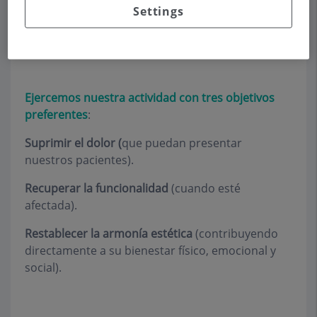
adaptan a tu realidad y tus objetivos. Descubre
Settings
cómo podemos ayudarte a lograr una sonrisa
sana, estética y duradera.
Ejercemos nuestra actividad con tres objetivos
preferentes
:
Suprimir el dolor (
que puedan presentar
nuestros pacientes).
Recuperar la funcionalidad
(cuando esté
afectada).
Restablecer la armonía estética
(contribuyendo
directamente a su bienestar físico, emocional y
social).