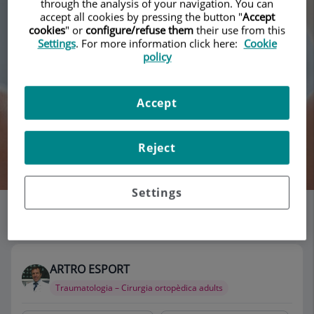
through the analysis of your navigation. You can
accept all cookies by pressing the button "
Accept
cookies
" or
configure/refuse them
their use from this
Settings
. For more information click here:
Cookie
policy
Accept
Reject
Cercar
Settings
Llistat de consultoris
115 resultats
ARTRO ESPORT
Traumatologia – Cirurgia ortopèdica adults