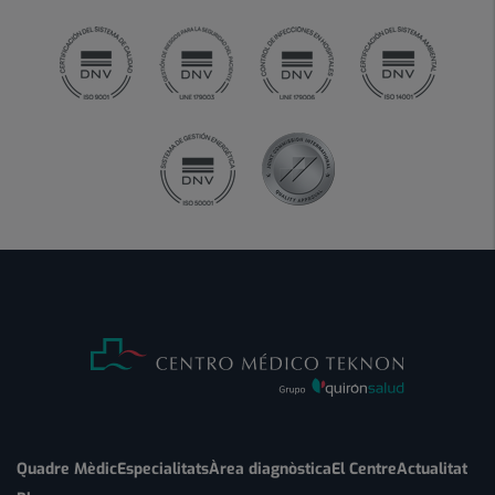
Quadre Mèdic
Especialitats
Àrea diagnòstica
El Centre
Actualitat