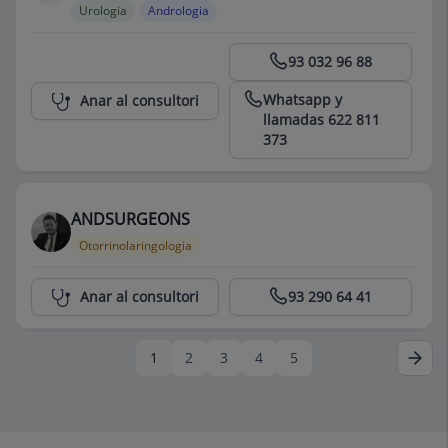
Urologia
Andrologia
Centro Médico Teknon
93 032 96 88
Whatsapp y
Anar al consultori
llamadas 622 811
373
ANDSURGEONS
Otorrinolaringologia
Centro Médico Teknon
Anar al consultori
93 290 64 41
1
2
3
4
5