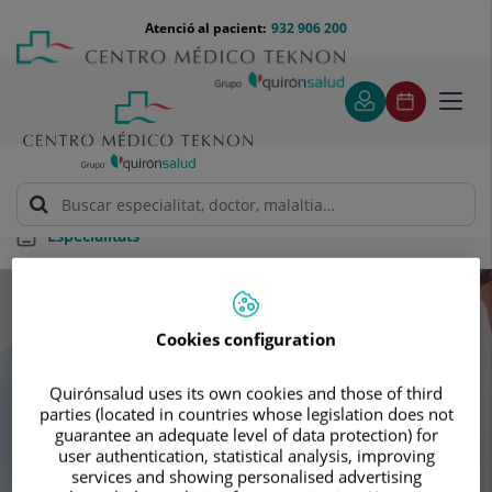
Saltar al contingut
Saltar
Menú
Atenció al pacient:
932 906 200
Select
al
teléfono
d'idi
contingut
cabecera
Toggl
navig
Especialitats
Especialitats
Cookies configuration
Cerca la teva pròxima cita amb els
Quirónsalud uses its own cookies and those of third
nostres millors especialista
parties (located in countries whose legislation does not
guarantee an adequate level of data protection) for
user authentication, statistical analysis, improving
services and showing personalised advertising