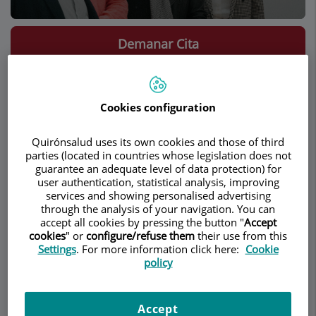
Demanar Cita
Descripció
Serveis
Equip
Contacte
Horari
Cookies configuration
Descripció
Quirónsalud uses its own cookies and those of third
parties (located in countries whose legislation does not
guarantee an adequate level of data protection) for
En
UVOGYN
pensamos que la medicina debe
user authentication, statistical analysis, improving
recuperar el trato personalizado de médico-
services and showing personalised advertising
paciente. Sin embargo, también somos
through the analysis of your navigation. You can
accept all cookies by pressing the button "
Accept
conscientes de que debe incorporar la excelencia
cookies
" or
configure/refuse them
their use from this
científica y la especialización de la medicina
Settings
. For more information click here:
Cookie
moderna. Por eso creamos
UVOGYN
como una
policy
unidad de Doctores y médicos especialistas en
ginecología y obstetricia que combinamos la
práctica hospitalaria con la medicina privada,
Accept