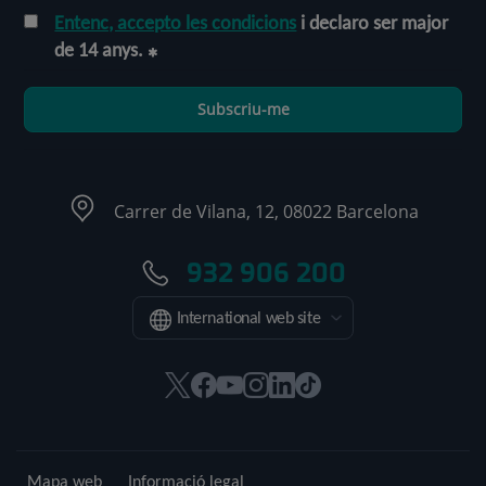
Entenc, accepto les condicions
i declaro ser major
de 14 anys.
Subscriu-me
Carrer de Vilana, 12, 08022 Barcelona
932 906 200
International web site
Aquest
Aquest
Aquest
Aquest
Aquest
Enllaç
enllaç
enllaç
enllaç
enllaç
enllaç
a
s'obrirà
s'obrirà
s'obrirà
s'obrirà
s'obrirà
una
en
en
en
en
en
aplicació
Mapa web
Informació legal