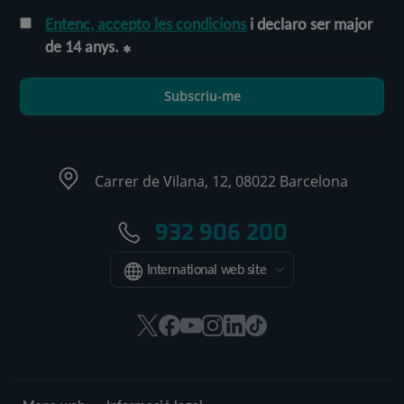
Entenc, accepto les condicions
i declaro ser major
de 14 anys.
Subscriu-me
Carrer de Vilana, 12, 08022 Barcelona
932 906 200
International web site
Aquest
Aquest
Aquest
Aquest
Aquest
Enllaç
enllaç
enllaç
enllaç
enllaç
enllaç
a
s'obrirà
s'obrirà
s'obrirà
s'obrirà
s'obrirà
una
en
en
en
en
en
aplicació