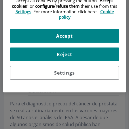
accept all cookies by pressing the button "
Accept
cookies
" or
configure/refuse them
their use from this
Settings
. For more information click here:
Cookie
policy
Demanar Cita
Accept
Descripció
Serveis
Equip
Contacte
Dades d'interès
Reject
Horari
Settings
Biopsia de próstata con
sedación
Para el diagnostico precoz del cáncer de próstata
se realiza rutinariamente en los varones mayores
de 50 años el análisis del PSA. A pesar de que
algunos organismos de salud pública han