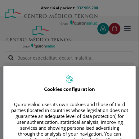
Saltar al contingut
Saltar
Menú
Atenció al pacient:
932 906 200
Select
al
teléfono
d'idi
contingut
cabecera
Toggl
navig
Dr. Emilio Batista Miranda
Especialitats
Biopsia de próstata con sedación
Cookies configuration
Consultori
Quirónsalud uses its own cookies and those of third
Dr. Emilio Batista
parties (located in countries whose legislation does not
guarantee an adequate level of data protection) for
Miranda
user authentication, statistical analysis, improving
services and showing personalised advertising
UROLOGIA
through the analysis of your navigation. You can