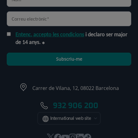
Entenc, accepto les condicions
i declaro ser major
de 14 anys.
Subscriu-me
Carrer de Vilana, 12, 08022 Barcelona
932 906 200
International web site
Aquest
Aquest
Aquest
Aquest
Aquest
Enllaç