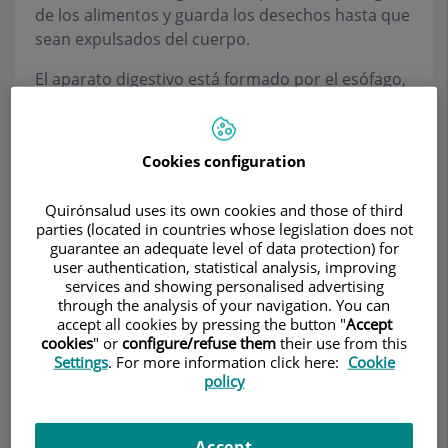
de los alimentos y guarda los desechos hasta que
sean expulsados del cuerpo.
El aparato digestivo está formado por el esófago,
el estómago y los intestinos delgado y grueso. Los
últimos 6 pies de intestino se denominan
intestino grueso o colon, mientras que las últimas
Cookies configuration
6 pulgadas constituyen el recto y el conducto
anal. El conducto anal termina en el ano (abertura
Quirónsalud uses its own cookies and those of third
del recto a la parte exterior del cuerpo).
parties (located in countries whose legislation does not
guarantee an adequate level of data protection) for
La edad y la historia familiar puede afectar el
user authentication, statistical analysis, improving
services and showing personalised advertising
riesgo de desarrollar cáncer del recto. Los
through the analysis of your navigation. You can
siguientes son factores de riesgo posibles para
accept all cookies by pressing the button "
Accept
cáncer del recto:
cookies
" or
configure/refuse them
their use from this
Settings
. For more information click here:
Cookie
Tener 50 años de edad o más
policy
Historia familiar de cáncer del colon o del
recto
Accept
Historia personal de cáncer del colon, del