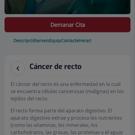
Demanar Cita
Descripció
Serveis
Equip
Contacte
Horari
Cáncer de recto
El cáncer del recto es una enfermedad en la cual
se encuentra células cancerosas (malignas) en los
tejidos del recto.
El recto forma parte del aparato digestivo. El
aparato digestivo extrae y procesa los nutrientes
(como las vitaminas, los minerales, los
carbohidratos, las grasas, las proteínas y el agua)