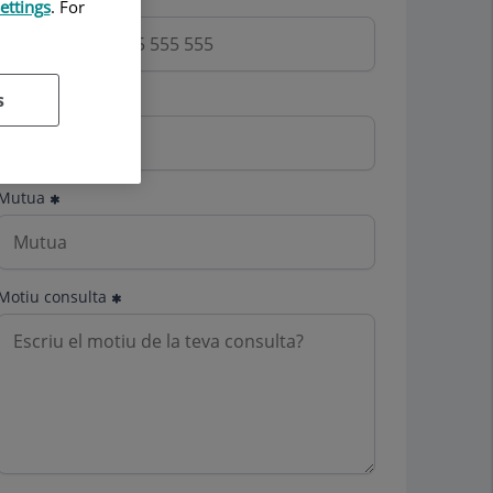
ettings
. For
s
Email
Mutua
Motiu consulta