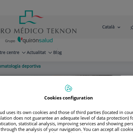
Català
Selector
Llenguatge
d'idioma
Actiu
tre centre
Actualitat
Blog
umatología deportiva
Cookies configuration
 Institut
d uses its own cookies and those of third parties (located in co
slation does not guarantee an adequate level of data protection) f
CA ADULTS
tication, statistical analysis, improving services and showing per
 through the analysis of your navigation. You can accept all cooki