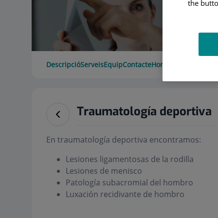
the butto
Descripció
Serveis
Equip
Contacte
Horari
Traumatología deportiva
En traumatología deportiva encontramos:
Lesiones ligamentosas de la rodilla
Lesiones de menisco
Patología subacromial del hombro
Luxación recidivante de hombro