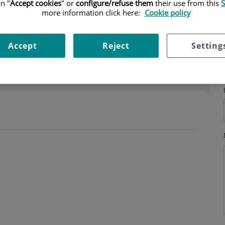
n "
Accept cookies
" or
configure/refuse them
their use from this
S
more information click here:
Cookie policy
Accept
Reject
Setting