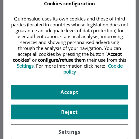
Cookies configuration
Quirónsalud uses its own cookies and those of third
parties (located in countries whose legislation does not
Demanar Cita
guarantee an adequate level of data protection) for
user authentication, statistical analysis, improving
Descripció
Serveis
Equip
Contacte
Dades d'interès
services and showing personalised advertising
through the analysis of your navigation. You can
accept all cookies by pressing the button "
Accept
Horari
cookies
" or
configure/refuse them
their use from this
Settings
. For more information click here:
Cookie
policy
Escoliosis y Cifosis
Accept
¿Qué son las deformidades de la
columna?
Reject
Cuando se observa la columna vertebral
Settings
por detrás, la espalda parece recta, pero si