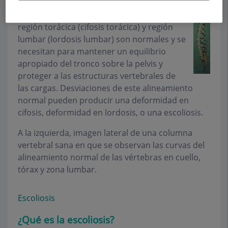
se mira de lado se aprecian
curvas
. Estas
curvas en el cuello (lordosis cervical),
región torácica (cifosis torácica) y región
lumbar (lordosis lumbar) son normales y se
necesitan para mantener un equilibrio
apropiado del tronco sobre la pelvis y
proteger a las estructuras vertebrales de
las cargas. Desviaciones de este alineamiento
normal pueden producir una deformidad en
cifosis, deformidad en lordosis, o una escoliosis.
A la izquierda, imagen lateral de una columna
vertebral sana en que se observan las curvas del
alineamiento normal de las vértebras en cuello,
tórax y zona lumbar.
Escoliosis
¿Qué es la escoliosis?