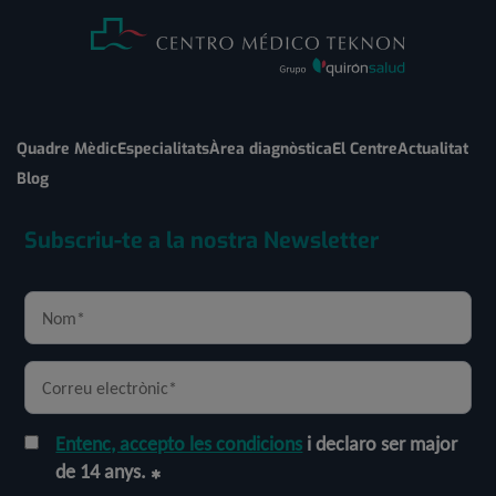
Quadre Mèdic
Especialitats
Àrea diagnòstica
El Centre
Actualitat
Blog
Subscriu-te a la nostra Newsletter
Entenc, accepto les condicions
i declaro ser major
de 14 anys.