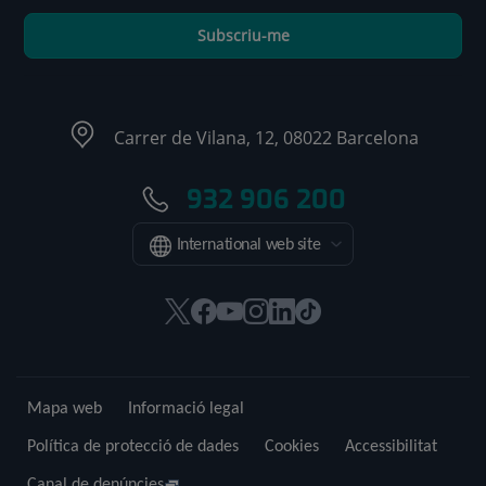
Subscriu-me
Carrer de Vilana, 12, 08022 Barcelona
932 906 200
International web site
Aquest
Aquest
Aquest
Aquest
Aquest
Enllaç
enllaç
enllaç
enllaç
enllaç
enllaç
a
s'obrirà
s'obrirà
s'obrirà
s'obrirà
s'obrirà
una
en
en
en
en
en
aplicació
Mapa web
Informació legal
una
una
una
una
una
externa.
finestra
finestra
finestra
finestra
finestra
Política de protecció de dades
Cookies
Accessibilitat
nova.
nova.
nova.
nova.
nova.
Canal de denúncies