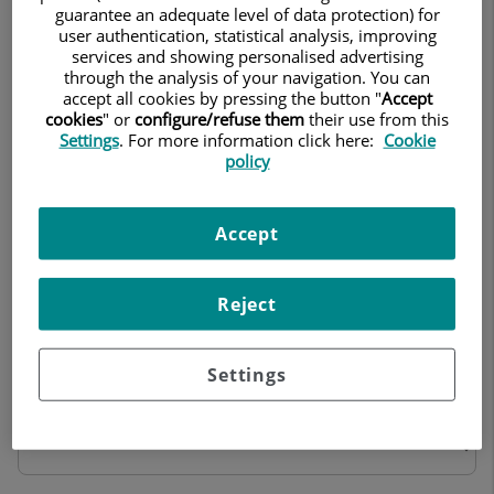
Tracte personal
guarantee an adequate level of data protection) for
user authentication, statistical analysis, improving
services and showing personalised advertising
through the analysis of your navigation. You can
accept all cookies by pressing the button "
Accept
cookies
" or
configure/refuse them
their use from this
2. Informació rebuda sobre el funcionament de
Settings
. For more information click here:
Cookie
la planta durant la seva estada
policy
Habitació Nº
Accept
Neteja
Reject
Settings
Comoditat