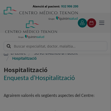
Saltar al contingut
Saltar
Menú
Atenció al pacient:
932 906 200
Select
al
teléfono
d'idi
contingut
cabecera
Toggl
navig
Servei d’Atenció al Pacient
El Centre
Hospitalització
Hospitalització
Enquesta d'Hospitalització
Agrairem valorés els següents aspectes del Centre: