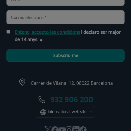
Entenc, accepto les condicions
i declaro ser major
de 14 anys.
Subscriu-me
Carrer de Vilana, 12, 08022 Barcelona
932 906 200
International web site
Aquest
Aquest
Aquest
Aquest
Aquest
Enllaç