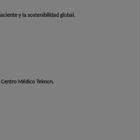
iente y la sostenibilidad global
.
n Centro Médico Teknon
.