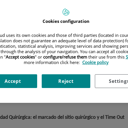
Cookies configuration
d uses its own cookies and those of third parties (located in co
slation does not guarantee an adequate level of data protection) f
tication, statistical analysis, improving services and showing per
o Médico Teknon? ¡No te lo pie
 through the analysis of your navigation. You can accept all cooki
n "
Accept cookies
" or
configure/refuse them
their use from this
S
more information click here:
Cookie policy
no a la Seguirdad y Calidad del Centro.
Accept
Reject
Setting
¡Cuéntanoslo! Escríbenos a neus.ibarrola@quiron
dad Quirúrgica: el marcado del sitio quirúrgico y el Time Out