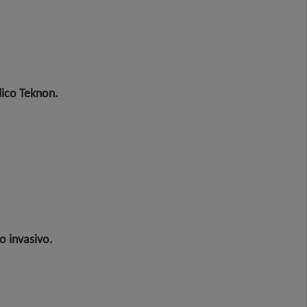
dico Teknon.
o invasivo
.