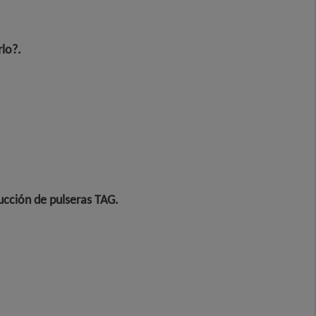
rlo?
.
ucción de pulseras TAG
.