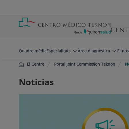
Saltar al contingut
Saltar
Menú
al
teléfono
contingut
cabecera
menuPrincipal
Quadre mèdic
Especialitats
Àrea diagnòstica
El nos
Portal Joint Commission Teknon
No
El Centre
Noticias