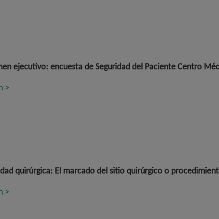
n ejecutivo: e
ncuesta de Seguridad del Paciente Centro Mé
n >
dad quirúrgica: El marcado del sitio quirúrgico o procedimient
n >