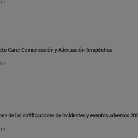
n >
to Care: Comunicación y Adecuación Terapéutica
n >
n de las notificaciones de incidentes y eventos adversos 20
n >