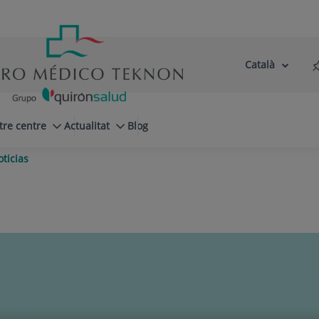
Català
Selector
Llenguatge
d'idioma
Actiu
tre centre
Actualitat
Blog
ticias