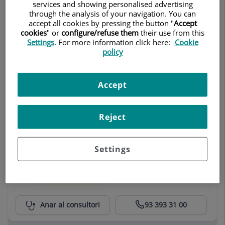
Cirurgia general adults
services and showing personalised advertising
through the analysis of your navigation. You can
accept all cookies by pressing the button "
Accept
Centro Médico Teknon
Anar al consultori
93 290 64 44
cookies
" or
configure/refuse them
their use from this
Settings
. For more information click here:
Cookie
policy
Instituto Dr. Martí Ragué
ID
Cirurgia general adults
Accept
Centro Médico Teknon
93 290 62 17
Reject
Anar al consultori
93 290 64 03
Settings
Dr. Jordi Comajuncosas Camp
Cirurgia general adults
Centro Médico Teknon
Anar al consultori
93 393 31 00