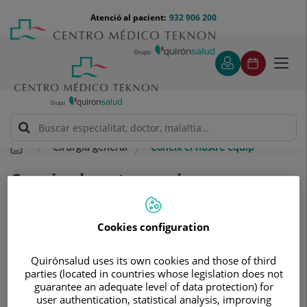
Saltar al contingut
Saltar
Menú
Atenció al pacient:
932 906 200
Select
al
teléfono
d'idi
contingut
cabecera
Toggl
navig
Cirurgia general
Coneix el nostre equip
Coneix el nostre equip
El valor diferencial es troba en els
professionals que els integren
Cookies configuration
Quirónsalud uses its own cookies and those of third
parties (located in countries whose legislation does not
guarantee an adequate level of data protection) for
Coloproctología Barcelona
user authentication, statistical analysis, improving
CB