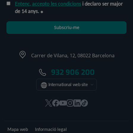
Entenc, accepto les condicions
i declaro ser major
de 14 anys.
Subscriu-me
Carrer de Vilana, 12, 08022 Barcelona
932 906 200
International web site
Aquest
Aquest
Aquest
Aquest
Aquest
Enllaç
enllaç
enllaç
enllaç
enllaç
enllaç
a
s'obrirà
s'obrirà
s'obrirà
s'obrirà
s'obrirà
una
en
en
en
en
en
aplicació
Mapa web
Informació legal
una
una
una
una
una
externa.