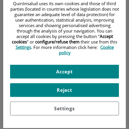
cadascun dels seus camps: cardiologia
Quirónsalud uses its own cookies and those of third
parties (located in countries whose legislation does not
clínica, cirurgia cardíaca, cirurgia
guarantee an adequate level of data protection) for
vascular, especialistes en imatge
user authentication, statistical analysis, improving
services and showing personalised advertising
cardíaca, hemodinàmica, patologia
through the analysis of your navigation. You can
cardíaca estructural, electrofisiologia i
accept all cookies by pressing the button "
Accept
cookies
" or
configure/refuse them
their use from this
arítmies , i experts en rehabilitació
Settings
. For more information click here:
Cookie
cardiovascular.
policy
Accept
Director de l'Institut del Cor Teknon:
Dr. Xavier Ruyra
Directora de Gestió Assistencial:
Ana Torres
Coordinadora Administrativa:
Dolores Servian
Reject
Settings
Dr. Francisco Javier Güell Peris
Cardiologia adults