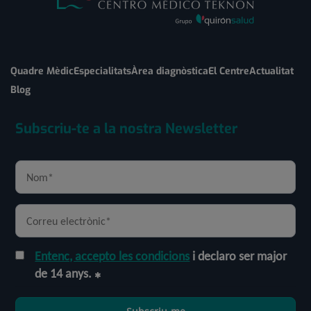
Quadre Mèdic
Especialitats
Àrea diagnòstica
El Centre
Actualitat
Blog
Subscriu-te a la nostra Newsletter
Entenc, accepto les condicions
i declaro ser major
de 14 anys.