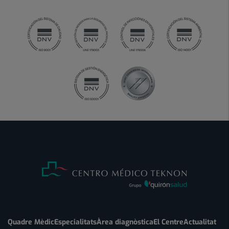
Quadre Mèdic
Especialitats
Àrea diagnòstica
El Centre
Actualitat