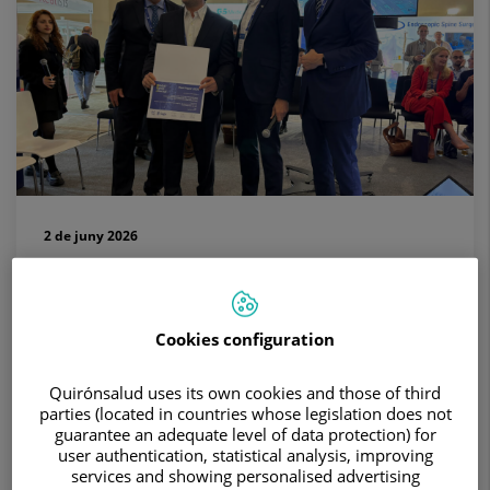
2 de juny 2026
El Dr. Christian Morgenstern rep el
Best Paper Award 2025 al Global Spine
Cookies configuration
Conference 2026
Quirónsalud uses its own cookies and those of third
Un reconeixement internacional en cirurgia de
parties (located in countries whose legislation does not
columna
guarantee an adequate level of data protection) for
user authentication, statistical analysis, improving
services and showing personalised advertising