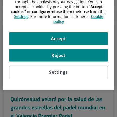
through the analysis of your navigation. You can
accept all cookies by pressing the button "
Accept
cookies
" or
configure/refuse them
their use from this
Settings
. For more information click here:
Cookie
policy
Accept
Reject
Settings
1 de junio de 2026
Quirónsalud velará por la salud de las
grandes estrellas del pádel mundial en
el Valencia Premier Padel...