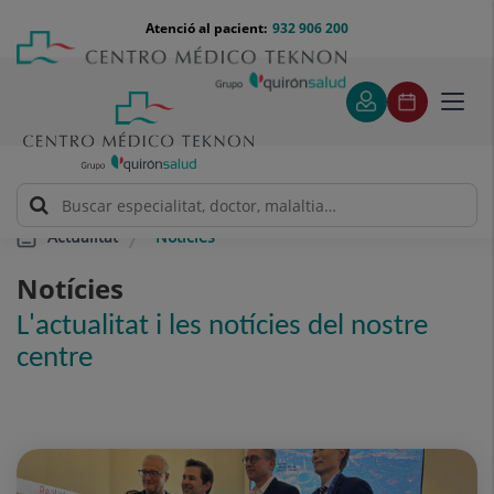
Saltar al contingut
Saltar
Menú
Atenció al pacient:
932 906 200
Select
al
teléfono
d'idi
contingut
cabecera
Toggl
navig
Notícies
Actualitat
Notícies
L'actualitat i les notícies del nostre
centre