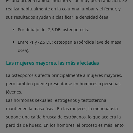
Es una prueba rápida, indolora y con muy poca radiación. Se
realiza habitualmente en la columna lumbar y el fémur, y
sus resultados ayudan a clasificar la densidad ósea:
Por debajo de
-2,5 DE
: osteoporosis.
Entre
-1 y -2,5 DE
: osteopenia (pérdida leve de masa
ósea).
Las mujeres mayores, las más afectadas
La osteoporosis afecta principalmente a
mujeres mayores
,
pero también puede presentarse en hombres o personas
jóvenes.
L
as
hormonas sexuales
-estrógenos y testosterona-
mantienen la masa ósea. En las mujeres, la menopausia
supone una
caída brusca de estrógenos
, lo que acelera la
pérdida de hueso. En los hombres, el proceso es más lento.