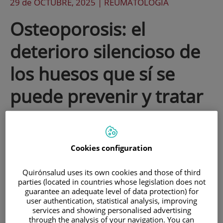
29 de
OCTUBRE
, 2025 |
REUMATOLOGÍA
Osteoporosis: el
deterioro silencioso de
los huesos que sí se
puede prevenir y tratar
Avanza sin síntomas hasta que aparece
una fractura, muchas veces con
Cookies configuration
consecuencias graves para la calidad de
Quirónsalud uses its own cookies and those of third
vida. Y, aunque suele darse tras la
parties (located in countries whose legislation does not
guarantee an adequate level of data protection) for
menopausia, también puede presentarse
user authentication, statistical analysis, improving
en hombres y personas jóvenes.
services and showing personalised advertising
through the analysis of your navigation. You can