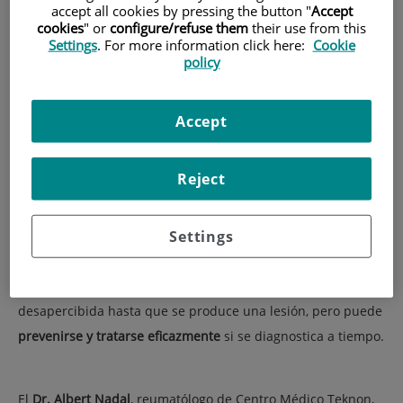
accept all cookies by pressing the button "
Accept
cookies
" or
configure/refuse them
their use from this
Settings
. For more information click here:
Cookie
policy
Accept
Reject
Settings
La
osteoporosis
es una enfermedad silenciosa que debilita
los huesos y aumenta el riesgo de fracturas. A menudo pasa
desapercibida hasta que se produce una lesión, pero puede
prevenirse y tratarse eficazmente
si se diagnostica a tiempo.
El
Dr. Albert Nadal
, reumatólogo de Centro Médico Teknon,