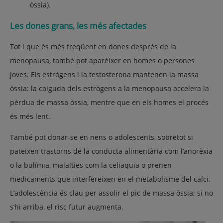
òssia).
Les dones grans, les més afectades
Tot i que és més freqüent en dones després de la
menopausa, també pot aparèixer en homes o persones
joves. Els estrògens i la testosterona mantenen la massa
òssia: la caiguda dels estrògens a la menopausa accelera la
pèrdua de massa òssia, mentre que en els homes el procés
és més lent.
També pot donar-se en nens o adolescents, sobretot si
pateixen trastorns de la conducta alimentària com l’anorèxia
o la bulímia, malalties com la celiaquia o prenen
medicaments que interfereixen en el metabolisme del calci.
L’adolescència és clau per assolir el pic de massa òssia; si no
s’hi arriba, el risc futur augmenta.