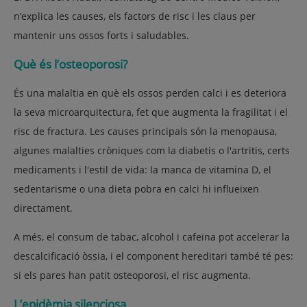
n’explica les causes, els factors de risc i les claus per
mantenir uns ossos forts i saludables.
Què és l’osteoporosi?
És una malaltia en què els ossos perden calci i es deteriora
la seva microarquitectura, fet que augmenta la fragilitat i el
risc de fractura. Les causes principals són la menopausa,
algunes malalties cròniques com la diabetis o l'artritis, certs
medicaments i l'estil de vida: la manca de vitamina D, el
sedentarisme o una dieta pobra en calci hi influeixen
directament.
A més, el consum de tabac, alcohol i cafeïna pot accelerar la
descalcificació òssia, i el component hereditari també té pes:
si els pares han patit osteoporosi, el risc augmenta.
L’epidèmia silenciosa