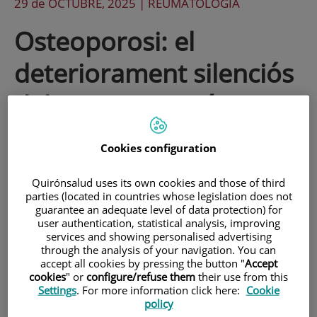
29 de
OCTUBRE
, 2025 |
REUMATOLOGÍA
Osteoporosi: el
deteriorament silenciós
dels ossos que sí que es
pot prevenir i tractar
Cookies configuration
Avança sense símptomes fins que
Quirónsalud uses its own cookies and those of third
parties (located in countries whose legislation does not
apareix una fractura, sovint amb
guarantee an adequate level of data protection) for
user authentication, statistical analysis, improving
conseqüències greus per a la qualitat de
services and showing personalised advertising
vida. I, encara que és més freqüent
through the analysis of your navigation. You can
accept all cookies by pressing the button "
Accept
després de la menopausa, també pot
cookies
" or
configure/refuse them
their use from this
Settings
. For more information click here:
Cookie
presentar-se en homes i persones joves.
policy