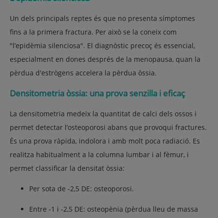
Un dels principals reptes és que no presenta símptomes
fins a la primera fractura. Per això se la coneix com
"l’epidèmia silenciosa". El diagnòstic precoç és essencial,
especialment en dones després de la menopausa, quan la
pèrdua d'estrògens accelera la pèrdua òssia.
Densitometria òssia: una prova senzilla i eficaç
La densitometria medeix la quantitat de calci dels ossos i
permet detectar l’osteoporosi abans que provoqui fractures.
És una prova ràpida, indolora i amb molt poca radiació. Es
realitza habitualment a la columna lumbar i al fèmur, i
permet classificar la densitat òssia:
Per sota de -2,5 DE: osteoporosi.
Entre -1 i -2,5 DE: osteopènia (pèrdua lleu de massa