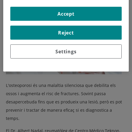
Accept
Reject
Settings
L'osteoporosi és una malaltia silenciosa que debilita els
ossos i augmenta el risc de fractures. Sovint passa
desapercebuda fins que es produeix una lesió, però es pot
prevenir i tractar de manera eficaç si es diagnostica a
temps.
El
Dr. Albert Nadal
, reumatòleg de
Centro Médico Teknon
,