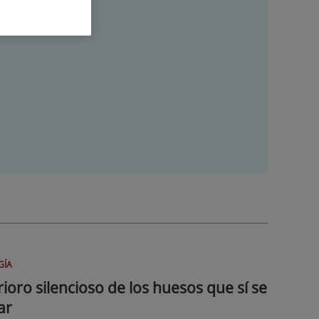
GÍA
ioro silencioso de los huesos que sí se
ar