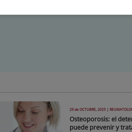
29 de
OCTUBRE
, 2025 |
REUMATOLO
Osteoporosis: el deter
puede prevenir y trat