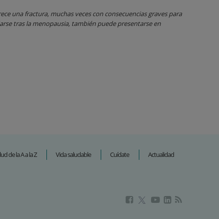
ece una fractura, muchas veces con consecuencias graves para
 darse tras la menopausia, también puede presentarse en
lud de la A a la Z
Vida saludable
Cuídate
Actualidad
Este
Este
Este
Este
enlace
enlace
enlace
enlace