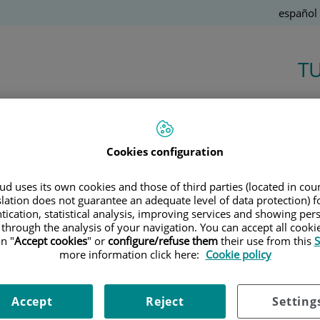
Idioma
Español
Activo
T
Salud de la A a la Z
Cookies configuration
d uses its own cookies and those of third parties (located in co
slation does not guarantee an adequate level of data protection) f
r. Albert Nadal
tication, statistical analysis, improving services and showing per
 through the analysis of your navigation. You can accept all cooki
n "
Accept cookies
" or
configure/refuse them
their use from this
S
EUMATOLOGÍA
more information click here:
Cookie policy
pecialista en Reumatología
Accept
Reject
Setting
ecialista en Reumatología