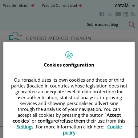
Saltar al contingut
Llenguatg
Català
Aquest
Aquest
Web de Teknon
Web de Quirónsalud
enllaç
enllaç
Actiu
Aquest
Aquest
Aque
Aquest
s'obrirà
s'obrirà
en
en
enllaç
enllaç
enll
enllaç
Saltar
Sobre aquest blog
una
una
s'obrirà
s'obrirà
s'obr
s'obrirà
al
finestra
finestra
en
en
en
nova.
nova.
en
contingut
una
una
una
una
finestra
finestra
fines
finestra
Blog
salut i benestar
nova.
nova.
nova
nova.
Cookies configuration
LA TEVA SALUT ÉS EL QUE
Quirónsalud uses its own cookies and those of third
parties (located in countries whose legislation does not
COMPTA
guarantee an adequate level of data protection) for
user authentication, statistical analysis, improving
services and showing personalised advertising
Salut de l’A a la Z
Vida saludable
Cuida’t
through the analysis of your navigation. You can
Actualitat
accept all cookies by pressing the button "
Accept
cookies
" or
configure/refuse them
their use from this
Settings
. For more information click here:
Cookie
policy