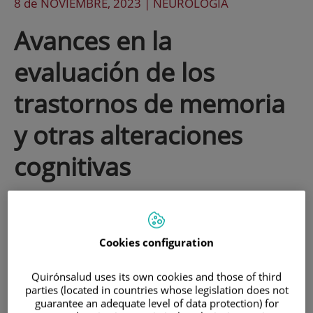
8 de
NOVIEMBRE
, 2023 |
NEUROLOGÍA
Avances en la
evaluación de los
trastornos de memoria
y otras alteraciones
cognitivas
En la Unidad de Memoria del Instituto de
Neurociencias Teknon hemos
Cookies configuration
desarrollado herramientas para hacer
Quirónsalud uses its own cookies and those of third
una evaluación temprana de los
parties (located in countries whose legislation does not
trastornos cognitivos y las enfermedades
guarantee an adequate level of data protection) for