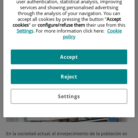
user authentication, statistical analysis, improving
neurodegenerativas, cada vez más
services and showing personalised advertising
through the analysis of your navigation. You can
comunes en una sociedad en que el
accept all cookies by pressing the button "
Accept
envejecimiento de la población es una
cookies
" or
configure/refuse them
their use from this
Settings
. For more information click here:
Cookie
realidad innegable.
policy
Accept
Reject
Settings
En la sociedad actual, el envejecimiento de la población es