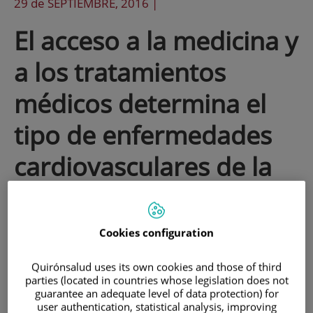
29 de
SEPTIEMBRE
, 2016 |
El acceso a la medicina y
a los tratamientos
médicos determina el
tipo de enfermedades
cardiovasculares de la
población
Cookies configuration
En el mundo, tres de cada diez personas
mueren a causa de enfermedades
Quirónsalud uses its own cookies and those of third
parties (located in countries whose legislation does not
cardiovasculares. Se trata de un
guarantee an adequate level of data protection) for
user authentication, statistical analysis, improving
problema de salud que, a pesar de ser