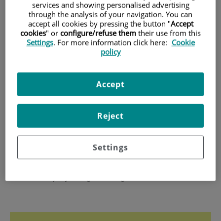
services and showing personalised advertising
global, no es igual en todas partes.
through the analysis of your navigation. You can
accept all cookies by pressing the button "
Accept
Mientras que en los países desarrollados
cookies
" or
configure/refuse them
their use from this
Settings
. For more information click here:
Cookie
las principales enfermedades son las
policy
cardiopatías isquémicas, vasculares y los
accidentes cerebrales, en los países en
Accept
vías de desarrollo lo son las cardiopatías
congénitas y aquellas causadas por
Reject
fiebres reumáticas.
Settings
En el Día Mundial del Corazón hemos querido hablar con el
Dr. Xavier Ruyra y averiguar el origen de estas diferencias.