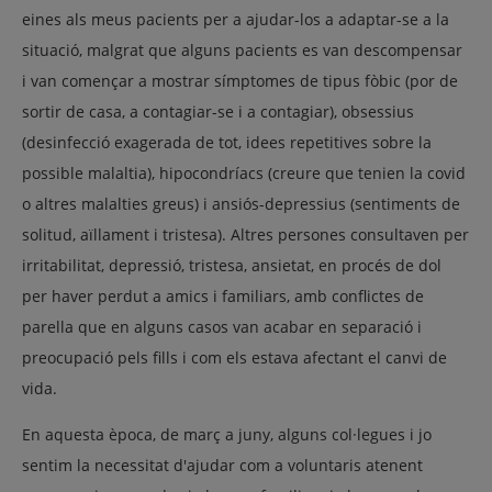
eines als meus pacients per a ajudar-los a adaptar-se a la
situació, malgrat que alguns pacients es van descompensar
i van començar a mostrar símptomes de tipus fòbic (por de
sortir de casa, a contagiar-se i a contagiar), obsessius
(desinfecció exagerada de tot, idees repetitives sobre la
possible malaltia), hipocondríacs (creure que tenien la covid
o altres malalties greus) i ansiós-depressius (sentiments de
solitud, aïllament i tristesa). Altres persones consultaven per
irritabilitat, depressió, tristesa, ansietat, en procés de dol
per haver perdut a amics i familiars, amb conflictes de
parella que en alguns casos van acabar en separació i
preocupació pels fills i com els estava afectant el canvi de
vida.
En aquesta època, de març a juny, alguns col·legues i jo
sentim la necessitat d'ajudar com a voluntaris atenent