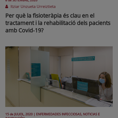
8 de
SETEMBRE
, 2020
Itziar Unzueta Urreiztieta
Per què la fisioteràpia és clau en el
tractament i la rehabilitació dels pacients
amb Covid-19?
15 de
JULIOL
, 2020 |
ENFERMEDADES INFECCIOSAS, NOTICIAS E