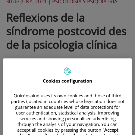
30 de
JUNY
, 2021 |
PSICOLOGÍA Y PSIQUIATRÍA
Reflexions de la
síndrome postcovid des
de la psicologia clínica
L'últim any ha canviat la vida a tothom.
Hem hagut d'afrontar una situació nova,
Cookies configuration
incerta, preocupant que ens ha
confrontat amb emocions com la por, la
Quirónsalud uses its own cookies and those of third
parties (located in countries whose legislation does not
ràbia, la impotència, la incertesa i el
guarantee an adequate level of data protection) for
sofriment, al mateix temps que hem
user authentication, statistical analysis, improving
services and showing personalised advertising
viscut situacions traumàtiques com la
through the analysis of your navigation. You can
accept all cookies by pressing the button "
Accept
mort, l'aïllament, la privació de llibertat,