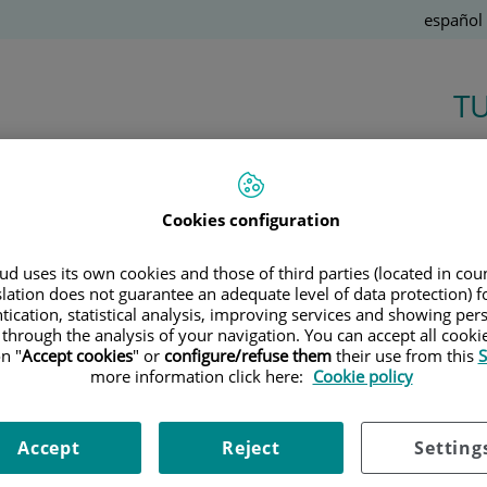
Idioma
Español
Activo
T
Salud de la A a la Z
Cookies configuration
d uses its own cookies and those of third parties (located in co
slation does not guarantee an adequate level of data protection) f
ra. Patricia Planas
tication, statistical analysis, improving services and showing per
 through the analysis of your navigation. You can accept all cooki
n "
Accept cookies
" or
configure/refuse them
their use from this
S
ICOLOGÍA CLÍNICA
more information click here:
Cookie policy
cóloga clínica
Accept
Reject
Setting
óloga Clínica.