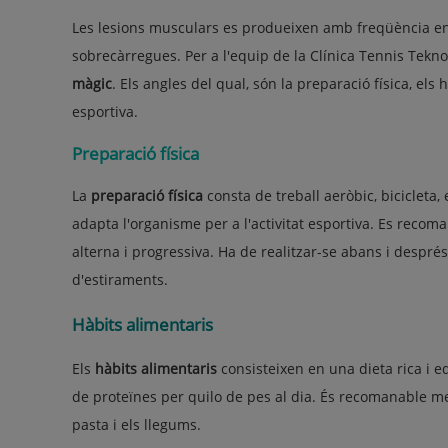
Les lesions musculars es produeixen amb freqüència en e
sobrecàrregues. Per a l'equip de la Clínica Tennis Tekn
màgic
. Els angles del qual, són la preparació física, els
esportiva.
Preparació física
La
preparació física
consta de treball aeròbic, bicicleta,
adapta l'organisme per a l'activitat esportiva. Es reco
alterna i progressiva. Ha de realitzar-se abans i despré
d'estiraments.
Hàbits alimentaris
Els
hàbits alimentaris
consisteixen en una dieta rica i e
de proteïnes per quilo de pes al dia. És recomanable men
pasta i els llegums.