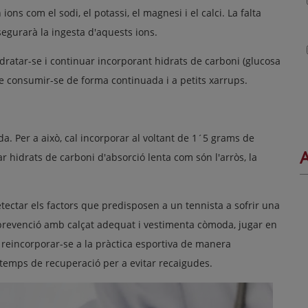
ns com el sodi, el potassi, el magnesi i el calci. La falta
ssegurarà la ingesta d'aquests ions.
hidratar-se i continuar incorporant hidrats de carboni (glucosa
 consumir-se de forma continuada i a petits xarrups.
da. Per a això, cal incorporar al voltant de 1´5 grams de
A
 hidrats de carboni d'absorció lenta com són l'arròs, la
tectar els factors que predisposen a un tennista a sofrir una
 la prevenció amb calçat adequat i vestimenta còmoda, jugar en
a reincorporar-se a la pràctica esportiva de manera
 temps de recuperació per a evitar recaigudes.