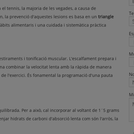
l tennis, la majoria de les vegades, a causa de
Te
on, la prevenció d'aquestes lesions es basa en un
triangle
 hàbits alimentaris i una cuidada i sistemàtica pràctica
Es
M
 estiraments i tonificació muscular. L'escalfament prepara i
mana combinar la velocitat lenta amb la ràpida de manera
No
s de l'exercici. És fonamental la programació d'una pauta
Mi
quilibrada. Per a això, cal incorporar al voltant de 1´5 grams
jar hidrats de carboni d'absorció lenta com són l'arròs, la