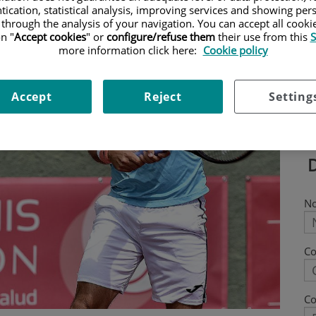
tication, statistical analysis, improving services and showing per
 through the analysis of your navigation. You can accept all cooki
n "
Accept cookies
" or
configure/refuse them
their use from this
S
more information click here:
Cookie policy
Accept
Reject
Setting
N
C
Co