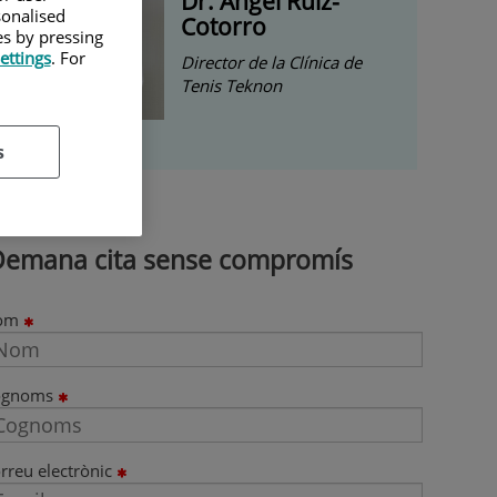
Dr. Ángel Ruiz-
sonalised
Cotorro
es by pressing
ettings
. For
Director de la Clínica de
Tenis Teknon
s
Demana cita sense compromís
om
ognoms
rreu electrònic