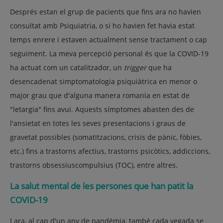
Després estan el grup de pacients que fins ara no havien
consultat amb Psiquiatria, o si ho havien fet havia estat
temps enrere i estaven actualment sense tractament o cap
seguiment. La meva percepció personal és que la COVID-19
ha actuat com un catalitzador, un
trigger
que ha
desencadenat simptomatologia psiquiàtrica en menor o
major grau que d'alguna manera romania en estat de
"letargia" fins avui. Aquests símptomes abasten des de
l'ansietat en totes les seves presentacions i graus de
gravetat possibles (somatitzacions, crisis de pànic, fòbies,
etc.) fins a trastorns afectius, trastorns psicòtics, addiccions,
trastorns obsessiuscompulsius (TOC), entre altres.
La salut mental de les persones que han patit la
COVID-19
I ara, al cap d'un any de pandèmia, també cada vegada se