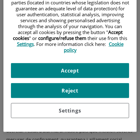
parties (located in countries whose legislation does not
guarantee an adequate level of data protection) for
user authentication, statistical analysis, improving
services and showing personalised advertising
through the analysis of your navigation. You can
accept all cookies by pressing the button "
Accept
cookies
" or
configure/refuse them
their use from this
Settings
. For more information click here:
Cookie
policy
Accept
Però a més, també ha tingut conseqüències en els qui ja
Reject
estaven diagnosticats, havien superat una malaltia mental o
en persones que mai havien sofert aquest tipus de
patologies.
Settings
Fa poc més d'un any i mig que el govern espanyol va
decretar l'estat d'alarma, al nostre país que incloïen severes
mesures de confinament, quarantena i aïllament social.