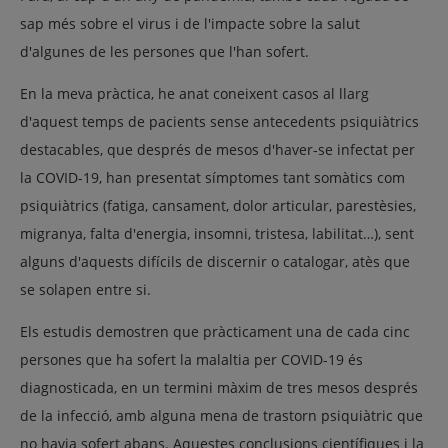
sap més sobre el virus i de l'impacte sobre la salut
d'algunes de les persones que l'han sofert.
En la meva pràctica, he anat coneixent casos al llarg
d'aquest temps de pacients sense antecedents psiquiàtrics
destacables, que després de mesos d'haver-se infectat per
la COVID-19, han presentat símptomes tant somàtics com
psiquiàtrics (fatiga, cansament, dolor articular, parestèsies,
migranya, falta d'energia, insomni, tristesa, labilitat…), sent
alguns d'aquests difícils de discernir o catalogar, atès que
se solapen entre si.
Els estudis demostren que pràcticament una de cada cinc
persones que ha sofert la malaltia per COVID-19 és
diagnosticada, en un termini màxim de tres mesos després
de la infecció, amb alguna mena de trastorn psiquiàtric que
no havia sofert abans. Aquestes conclusions científiques i la