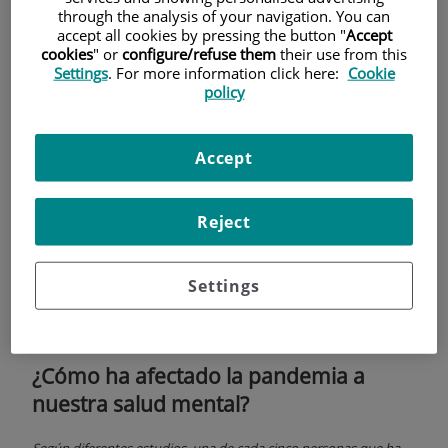
ansiedad
through the analysis of your navigation. You can
accept all cookies by pressing the button "
Accept
cookies
" or
configure/refuse them
their use from this
Settings
. For more information click here:
Cookie
policy
Accept
Reject
Settings
6 de
OCTUBRE
, 2021 |
PSICOLOGÍA Y PSIQUIATRÍA
Dr. Albert Majó Ricart
¿Cómo ha afectado la pandemia a
nuestra salud mental?