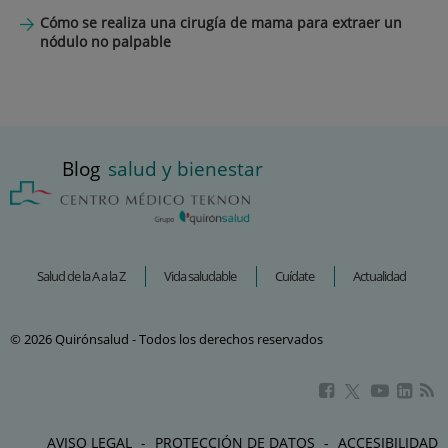
Cómo se realiza una cirugía de mama para extraer un
nódulo no palpable
Blog
salud y bienestar
Salud de la A a la Z
Vida saludable
Cuídate
Actualidad
© 2026 Quirónsalud - Todos los derechos reservados
Este
Este
Este
Este
enlace
enlace
enlac
enlace
se
se
se
se
AVISO LEGAL
PROTECCIÓN DE DATOS
ACCESIBILIDAD