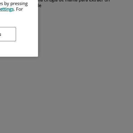
es by pressing
nódulo no palpable
ettings
. For
s