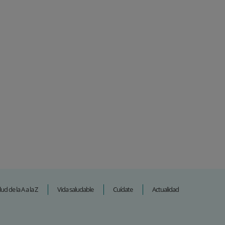
lud de la A a la Z
Vida saludable
Cuídate
Actualidad