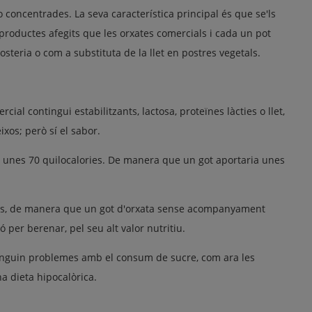
oncentrades. La seva característica principal és que se'ls
productes afegits que les orxates comercials i cada un pot
steria o com a substituta de la llet en postres vegetals.
rcial contingui estabilitzants, lactosa, proteïnes làcties o llet,
ixos; però sí el sabor.
en unes 70 quilocalories. De manera que un got aportaria unes
ries, de manera que un got d'orxata sense acompanyament
ó per berenar, pel seu alt valor nutritiu.
tinguin problemes amb el consum de sucre, com ara les
a dieta hipocalòrica.