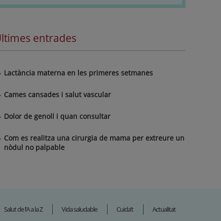
ltimes entrades
Lactància materna en les primeres setmanes
Cames cansades i salut vascular
Dolor de genoll i quan consultar
Com es realitza una cirurgia de mama per extreure un
nòdul no palpable
Salut de l’A a la Z
Vida saludable
Cuida’t
Actualitat