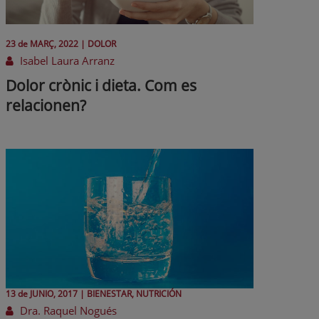
23 de
MARÇ
, 2022 |
DOLOR
Isabel Laura Arranz
Dolor crònic i dieta. Com es
relacionen?
13 de
JUNIO
, 2017 |
BIENESTAR, NUTRICIÓN
Dra. Raquel Nogués