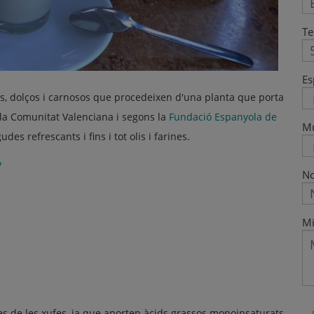
Te
Es
ats, dolços i carnosos que procedeixen d'una planta que porta
la Comunitat Valenciana i segons la
Fundació Espanyola de
M
es refrescants i fins i tot olis i farines.
?
No
Mi
ques de les xufes, ja que aporten àcids grassos monoinsaturats