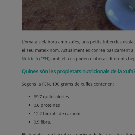
L'orxata s'elabora amb xufes, uns petits tubercles oval
el seu mateix nom. Actualment es conrea bàsicament a 
Nutrició (FEN)
, amb ella es poden elaborar diferents begud
Quines són les propietats nutricionals de la xufa
Segons la FEN, 100 grams de xufles contenen:
69,7 quilocalories
0,6 proteïnes
12,2 hidrats de carboni
0,9 fibra.
Els beneficis de l'orxata es deriven de les característi