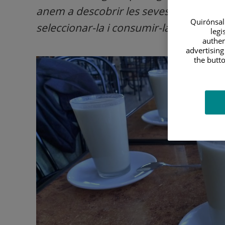
anem a descobrir les seves propietats n
Quirónsalu
seleccionar-la i consumir-la.
legi
authen
advertising
the butto