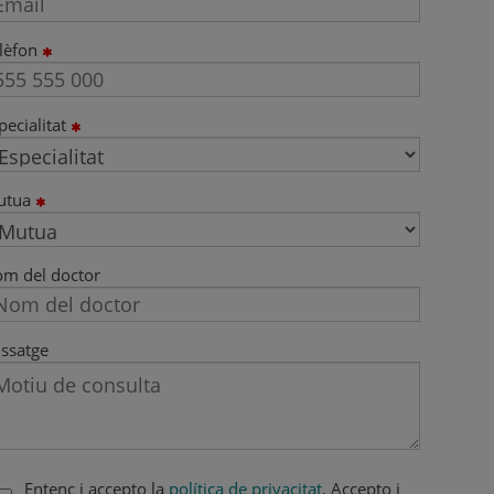
lèfon
pecialitat
utua
m del doctor
ssatge
Entenc i accepto la
política de privacitat
. Accepto i