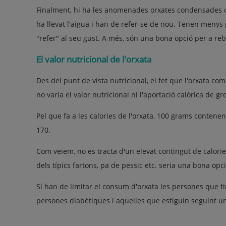
Finalment, hi ha les anomenades orxates condensades o c
ha llevat l'aigua i han de refer-se de nou. Tenen menys 
"refer" al seu gust. A més, són una bona opció per a rebo
El valor nutricional de l'orxata
Des del punt de vista nutricional, el fet que l'orxata come
no varia el valor nutricional ni l'aportació calòrica de gre
Pel que fa a les calories de l'orxata, 100 grams conten
170.
Com veiem, no es tracta d'un elevat contingut de calo
dels típics fartons, pa de pessic etc. seria una bona opci
Sí han de limitar el consum d'orxata les persones que 
persones diabètiques i aquelles que estiguin seguint un