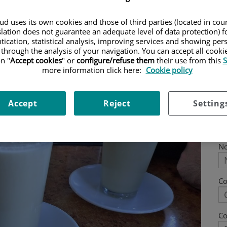
utricionals i la millor forma de
d uses its own cookies and those of third parties (located in co
slation does not guarantee an adequate level of data protection) f
tication, statistical analysis, improving services and showing per
 through the analysis of your navigation. You can accept all cooki
n "
Accept cookies
" or
configure/refuse them
their use from this
S
more information click here:
Cookie policy
Accept
Reject
Setting
N
C
Co