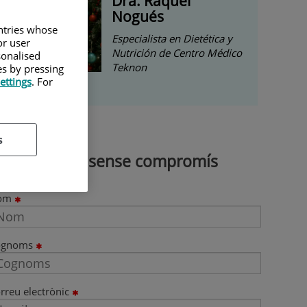
Dra. Raquel
Nogués
untries whose
Especialista en Dietética y
or user
Nutrición de Centro Médico
sonalised
Teknon
es by pressing
ettings
. For
s
Demana cita sense compromís
om
ognoms
rreu electrònic