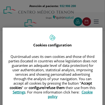
Saltar al contenido
Saltar
Menú
Atención al paciente:
932 906 200
Select
al
teléfono
de
contenido
cabecera
idiom
Toggl
navig
Cookies configuration
Unidad de Síndromes de Sensibilización Central
Misión
Quirónsalud uses its own cookies and those of third
parties (located in countries whose legislation does not
Misión
guarantee an adequate level of data protection) for
user authentication, statistical analysis, improving
Mejorar la calidad de vida de los
services and showing personalised advertising
through the analysis of your navigation. You can
pacientes con estrés, fatiga y dolor:
accept all cookies by pressing the button "
Accept
Alcanzar la excelencia en la asistencia
cookies
" or
configure/refuse them
their use from this
Settings
. For more information click here:
Cookie
clínica Investigar en nuevos
policy
procedimientos diagnósticos y