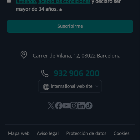
Entiendo, acepto las condiciones
y declaro ser
mayor de 14 años.
Suscribirme
Carrer de Vilana, 12, 08022 Barcelona
932 906 200
International web site
Este
Este
Este
Este
Este
Enlace
enlace
enlace
enlace
enlace
enlace
a
se
se
se
se
se
una
abrirá
abrirá
abrirá
abrirá
abrirá
aplicación
Mapa web
Aviso legal
Protección de datos
Cookies
en
en
en
en
en
externa.