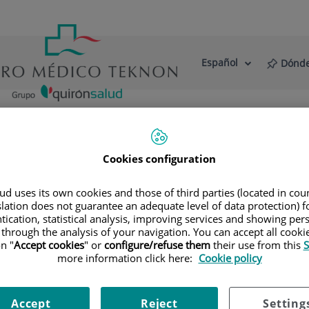
Español
Dónde
Selector
Idioma
de
Activo
idioma
estro Centro
Actualidad
Blog
cursos tecnológicos y farmacológicos
Cookies configuration
farmacológicos
d uses its own cookies and those of third parties (located in co
écnicas que representan la mejor opción
slation does not guarantee an adequate level of data protection) f
tication, statistical analysis, improving services and showing per
 through the analysis of your navigation. You can accept all cooki
n "
Accept cookies
" or
configure/refuse them
their use from this
S
 utiliza una serie de recursos tecnológicos y farmacológicos p
more information click here:
Cookie policy
úrgicos actualmente ampliamente utilizados y que representan
anguíneos, ya sea por sus necesidades, valores o creencias. 
Accept
Reject
Setting