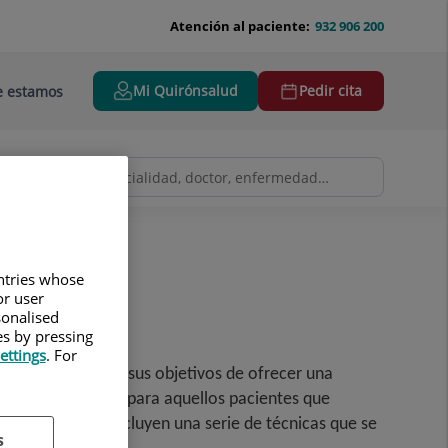
Atención al paciente:
932 906 200
Mi Quirónsalud
Pedir cita
 estamos
untries whose
or user
sonalised
es by pressing
ettings
. For
ara llevar a cabo sus objetivos de ofrecer una
 la mejor opción para aquellos pacientes que
Estos recursos incluyen una serie de técnicas que se
s