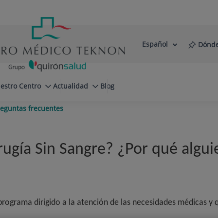
Español
Dónde
Selector
Idioma
de
Activo
idioma
estro Centro
Actualidad
Blog
eguntas frecuentes
rugía Sin Sangre? ¿Por qué algui
programa dirigido a la atención de las necesidades médicas y q