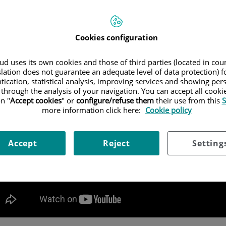
a rechazar una transfusión de sangre. La supresión total de la
 entre algunos pacientes. Otros pueden desear evitar el uso de
Cookies configuration
o la supresión del sistema inmunológico.
d uses its own cookies and those of third parties (located in co
slation does not guarantee an adequate level of data protection) f
tication, statistical analysis, improving services and showing per
 through the analysis of your navigation. You can accept all cooki
n "
Accept cookies
" or
configure/refuse them
their use from this
S
more information click here:
Cookie policy
Accept
Reject
Setting