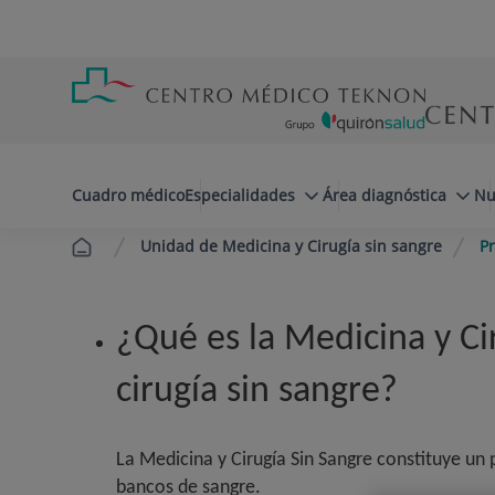
Saltar al contenido
Saltar
Menú
al
teléfono
contenido
cabecera
menuPrincipal
Cuadro médico
Especialidades
Área diagnóstica
Nu
Unidad de Medicina y Cirugía sin sangre
Pr
¿Qué es la Medicina y Ci
cirugía sin sangre?
La Medicina y Cirugía Sin Sangre constituye un 
bancos de sangre.