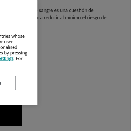
s transfusiones de sangre es una cuestión de
 sangre donada para reducir al mínimo el riesgo de
untries whose
or user
sonalised
es by pressing
ettings
. For
s