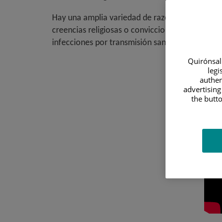
Hay una amplia variedad de razones que llevan 
creencias religiosas o convicciones personales
infecciones por transmisión sanguínea, evitand
Quirónsalu
legi
authen
advertising
the butto