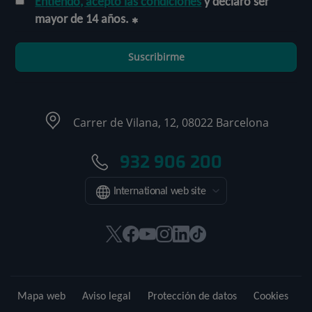
Entiendo, acepto las condiciones
y declaro ser
mayor de 14 años.
Suscribirme
Carrer de Vilana, 12, 08022 Barcelona
932 906 200
International web site
Este
Este
Este
Este
Este
Enlace
enlace
enlace
enlace
enlace
enlace
a
se
se
se
se
se
una
abrirá
abrirá
abrirá
abrirá
abrirá
aplicación
Mapa web
Aviso legal
Protección de datos
Cookies
en
en
en
en
en
externa.