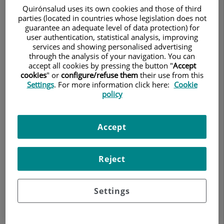
IDCQ HOSPITALES Y SANIDAD S.L.U. Calle Ramírez
Quirónsalud uses its own cookies and those of third
Arellano 21, Madrid (28043)
parties (located in countries whose legislation does not
guarantee an adequate level of data protection) for
Contacto Delegado Protección de Datos:
user authentication, statistical analysis, improving
services and showing personalised advertising
DPO@quironsalud.es
through the analysis of your navigation. You can
accept all cookies by pressing the button "
Accept
cookies
" or
configure/refuse them
their use from this
Settings
. For more information click here:
Cookie
2. FINALIDADES Y DATOS QUE TRATAMOS
policy
¿Con qué finalidad tratamos sus datos personales?
Accept
Le informamos que trataremos los datos que nos facilita
con la finalidad de brindarle la información necesaria
Reject
sobre los servicios que le interesan así como para
gestionar llegado el caso una posible cita y proponerle el
centro más adecuado por especialidad y proximidad con
Settings
su domicilio.
Asimismo, en caso de queja, sugerencia, reclamación,