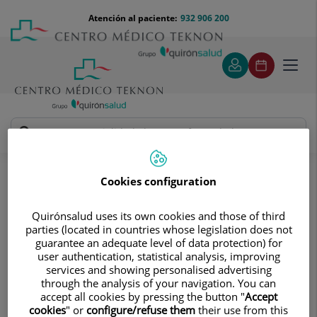
Saltar al contenido
Saltar
Menú
Atención al paciente:
932 906 200
Select
al
teléfono
de
contenido
cabecera
idiom
Toggl
navig
Pruebas diagnósticas
Tratamientos y Especialidades
Endoscopia
Cookies configuration
Preguntas más frecuentes
Preguntas más frecuentes
Quirónsalud uses its own cookies and those of third
parties (located in countries whose legislation does not
Resuelve tus dudas
guarantee an adequate level of data protection) for
user authentication, statistical analysis, improving
services and showing personalised advertising
through the analysis of your navigation. You can
accept all cookies by pressing the button "
Accept
cookies
" or
configure/refuse them
their use from this