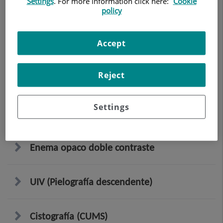
Settings
. For more information click here:
Cookie
policy
RX Columna lumbar
Accept
TEGD (Tránsito Esófago – Gastro –
Reject
Duodenal)
Settings
Tránsito intestinal
Enema opaco doble contraste
UIV (Pielografía descendente)
Cistografía (CUMS)