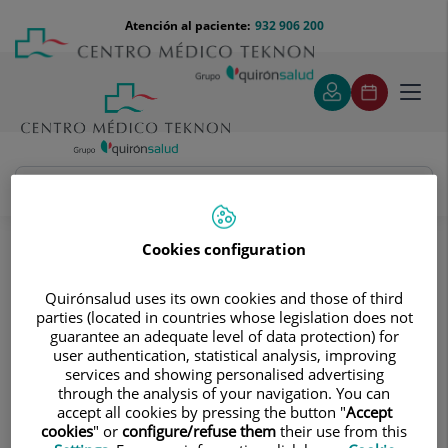
Saltar al contenido
Saltar
Menú
Atención al paciente:
932 906 200
Select
al
teléfono
de
contenido
cabecera
idiom
Toggl
navig
Pruebas diagnósticas
Tratamientos y Especialidades
Cookies configuration
Diagnóstico por la imagen
Radiología convencional digitalizada
Quirónsalud uses its own cookies and those of third
Abdomen y pelvis
parties (located in countries whose legislation does not
guarantee an adequate level of data protection) for
Abdomen y pelvis
user authentication, statistical analysis, improving
services and showing personalised advertising
through the analysis of your navigation. You can
accept all cookies by pressing the button "
Accept
cookies
" or
configure/refuse them
their use from this
RX Abdomen