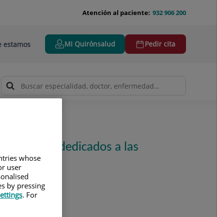
Atención al paciente:
932 906 200
Mi Quirónsalud
Pedir cita
 estamos
ofesionales dedicados a las
untries whose
or user
sonalised
es by pressing
ettings
. For