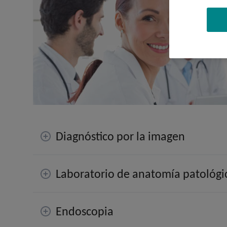
Diagnóstico por la imagen
Laboratorio de anatomía patológi
Endoscopia