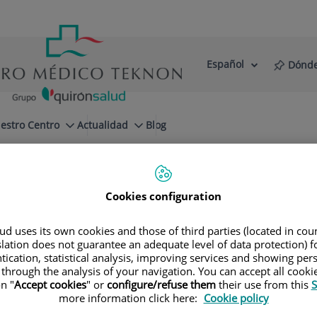
Español
Dónde
Selector
Idioma
de
Activo
idioma
estro Centro
Actualidad
Blog
quipos
os
Cookies configuration
non está constituida por un equipo de pr
d uses its own cookies and those of third parties (located in co
slation does not guarantee an adequate level of data protection) f
tication, statistical analysis, improving services and showing per
 through the analysis of your navigation. You can accept all cooki
n "
Accept cookies
" or
configure/refuse them
their use from this
S
more information click here:
Cookie policy