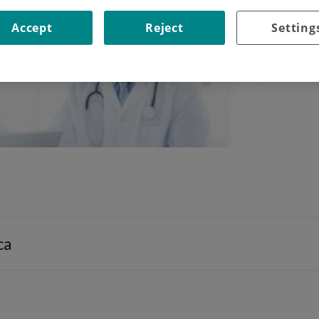
Accept
Reject
Setting
ca