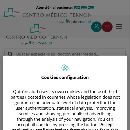
Saltar al contenido
Saltar
Menú
Atención al paciente:
932 906 200
Select
al
teléfono
de
contenido
cabecera
idiom
Toggl
navig
Pruebas diagnósticas
Entrega de resultados
Entrega de resultados
Cookies configuration
Los resultados de tus pruebas
Quirónsalud uses its own cookies and those of third
diagnósticas se entregarán a través
parties (located in countries whose legislation does not
del Portal digital Mi Quirónsalud, tu
guarantee an adequate level of data protection) for
user authentication, statistical analysis, improving
espacio personal para la salud.
services and showing personalised advertising
through the analysis of your navigation. You can
accept all cookies by pressing the button "
Accept
cookies
" or
configure/refuse them
their use from this