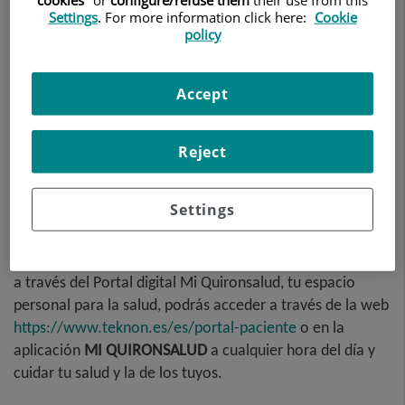
Settings
. For more information click here:
Cookie
policy
Accept
Reject
Settings
Los resultados de tus pruebas diagnósticas se entregaran
a través del Portal digital Mi Quironsalud, tu espacio
personal para la salud, podrás acceder a través de la web
https://www.teknon.es/es/portal-paciente
o en la
aplicación
MI QUIRONSALUD
a cualquier hora del día y
cuidar tu salud y la de los tuyos.