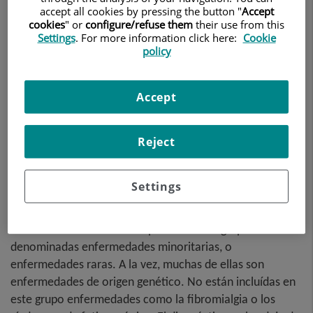
accept all cookies by pressing the button "
Accept
cookies
" or
configure/refuse them
their use from this
Settings
. For more information click here:
Cookie
policy
Accept
Dirección:
Montse Olive
Reject
Las enfermedades neuromusculares representan un
grupo de enfermedades complejas que afectan a las
Settings
neuronas motoras de la médula espinal, los nervios
periféricos, las zonas de unión neuromuscular o a los
músculos. Muchas de ellas pertenecen al grupo de las
denominadas enfermedades minoritarias, o
enfermedades raras. A la vez, muchas de ellas son
enfermedades de origen genético. No están incluídas en
este grupo enfermedades como la fibromialgia o los