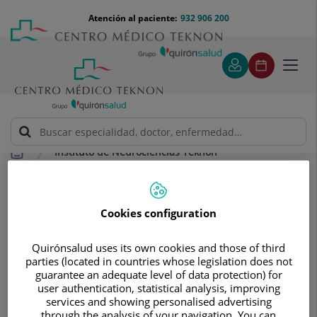
Saltar al contenido
Saltar
Menú
Atención al paciente:
932 906 200
Select
al
teléfono
de
contenido
cabecera
idiom
Toggl
navig
Instituto de Neurociencias Teknon
Tratamientos y Especialidades
Enfermedades Neuromusculares
Enfermedades Neuromusculares
Cookies configuration
Quirónsalud uses its own cookies and those of third
parties (located in countries whose legislation does not
guarantee an adequate level of data protection) for
user authentication, statistical analysis, improving
services and showing personalised advertising
through the analysis of your navigation. You can